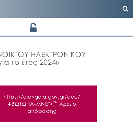
ΑΝΟΙΚΤΟΥ ΗΛΕΚΤΡΟΝΙΚΟΥ
α το έτος 2024»
https://diavgeia.gov.gr/doc/
ΨΒΩ1ΩΗΑ-ΜΝΕ
">
Αρχείο
απόφασης