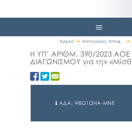
Toggle
navigation
Αρχική
Κατηγορίες Αποφ.
Η ΥΠ’ ΑΡΙΘΜ. 390/2023 Α
ΔΙΑΓΩΝΙΣΜΟΥ για την «Μίσθ
ΑΔΑ: ΨΒΩ1ΩΗΑ-ΜΝΕ