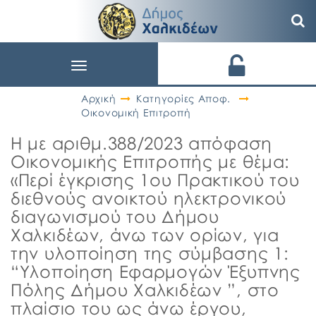
Toggle
navigation
Αρχική
Κατηγορίες Αποφ.
Οικονομική Επιτροπή
Η με αριθμ.388/2023 απόφαση
Οικονομικής Επιτροπής με θέμα:
«Περί έγκρισης 1ου Πρακτικού του
διεθνούς ανοικτού ηλεκτρονικού
διαγωνισμού του Δήμου
Χαλκιδέων, άνω των ορίων, για
την υλοποίηση της σύμβασης 1:
“Υλοποίηση Εφαρμογών Έξυπνης
Πόλης Δήμου Χαλκιδέων ”, στο
πλαίσιο του ως άνω έργου,