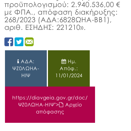
προϋπολογισμού: 2.940.536,00 €
με ΦΠΑ., απόφαση διακήρυξης:
268/2023 (ΑΔΑ:6828ΩΗΑ-ΒΒ1),
αριθ. ΕΣΗΔΗΣ: 221210».
ΑΔΑ:
Ημ.
ΨΖ0ΛΩΗΑ-
Απόφ.:
ΗΙΨ
11/01/2024
https://diavgeia.gov.gr/doc/
ΨΖ0ΛΩΗΑ-ΗΙΨ
">
Αρχείο
απόφασης