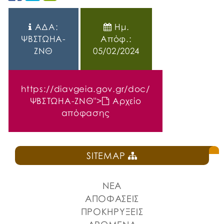
ΑΔΑ:
Ημ.
ΨΒΣΤΩΗΑ-
Απόφ.:
ΖΝΘ
05/02/2024
https://diavgeia.gov.gr/doc/
ΨΒΣΤΩΗΑ-ΖΝΘ
">
Αρχείο
απόφασης
SITEMAP
ΝΕΑ
ΑΠΟΦΑΣΕΙΣ
ΠΡΟΚΗΡΥΞΕΙΣ