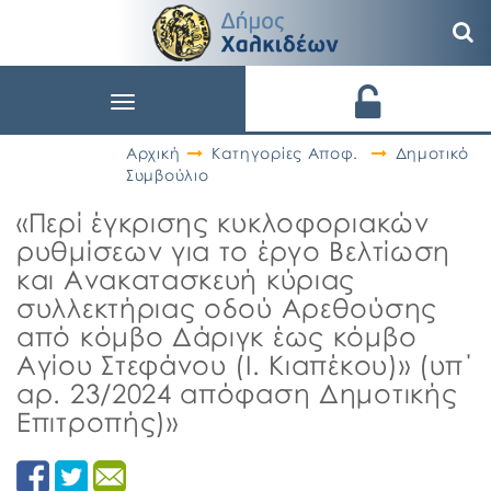
Toggle
navigation
Αρχική
Κατηγορίες Αποφ.
Δημοτικό
Συμβούλιο
«Περί έγκρισης κυκλοφοριακών
ρυθμίσεων για το έργο Βελτίωση
και Ανακατασκευή κύριας
συλλεκτήριας οδού Αρεθούσης
από κόμβο Δάριγκ έως κόμβο
Αγίου Στεφάνου (Ι. Κιαπέκου)» (υπ΄
αρ. 23/2024 απόφαση Δημοτικής
Επιτροπής)»