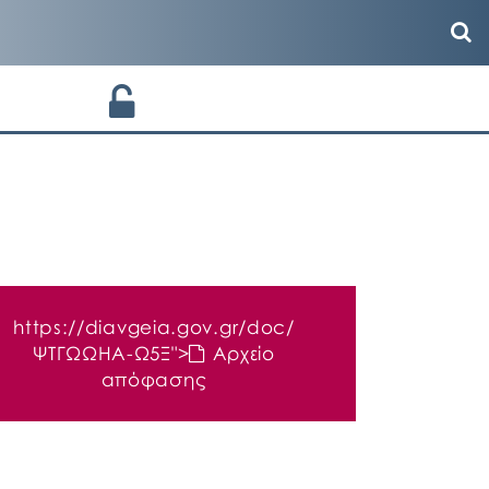
https://diavgeia.gov.gr/doc/
ΨΤΓΩΩΗΑ-Ω5Ξ
">
Αρχείο
απόφασης