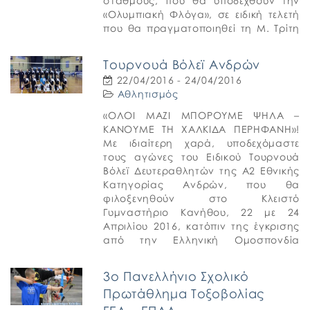
σταθμούς, που θα υποδεχθούν την
«Ολυμπιακή Φλόγα», σε ειδική τελετή
που θα πραγματοποιηθεί τη Μ. Τρίτη
26 Απριλίου 2016, στο στρογγυλό της
[…]
Τουρνουά Βόλεϊ Ανδρών
22/04/2016 - 24/04/2016
Αθλητισμός
«ΟΛΟΙ ΜΑΖΙ ΜΠΟΡΟΥΜΕ ΨΗΛΑ –
ΚΑΝΟΥΜΕ ΤΗ ΧΑΛΚΙΔΑ ΠΕΡΗΦΑΝΗ»!
Με ιδιαίτερη χαρά, υποδεχόμαστε
τους αγώνες του Ειδικού Τουρνουά
Βόλεϊ Δευτεραθλητών της Α2 Εθνικής
Κατηγορίας Ανδρών, που θα
φιλοξενηθούν στο Κλειστό
Γυμναστήριο Κανήθου, 22 με 24
Απριλίου 2016, κατόπιν της έγκρισης
από την Ελληνική Ομοσπονδία
Πετοσφαίρισης. Στους αγώνες
συμμετέχει και η Ομάδα του Ηρακλή
3ο Πανελλήνιο Σχολικό
Χαλκίδας, που […]
Πρωτάθλημα Τοξοβολίας