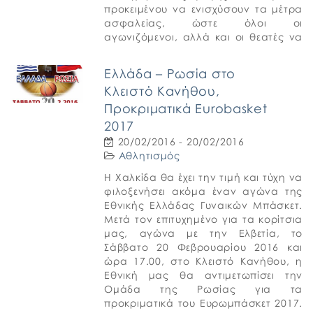
προκειμένου να ενισχύσουν τα μέτρα
ασφαλείας, ώστε όλοι οι
αγωνιζόμενοι, αλλά και οι θεατές να
απολαύσουν την Ανάβαση Ριτσώνας!
Ο αριθμός των συμμετοχών είναι
Ελλάδα – Ρωσία στο
υψηλός, με τις […]
Κλειστό Κανήθου,
Προκριματικά Eurobasket
2017
20/02/2016 - 20/02/2016
Αθλητισμός
Η Χαλκίδα θα έχει την τιμή και τύχη να
φιλοξενήσει ακόμα έναν αγώνα της
Εθνικής Ελλάδας Γυναικών Μπάσκετ.
Μετά τον επιτυχημένο για τα κορίτσια
μας, αγώνα με την Ελβετία, το
Σάββατο 20 Φεβρουαρίου 2016 και
ώρα 17.00, στο Κλειστό Κανήθου, η
Εθνική μας θα αντιμετωπίσει την
Ομάδα της Ρωσίας για τα
προκριματικά του Ευρωμπάσκετ 2017.