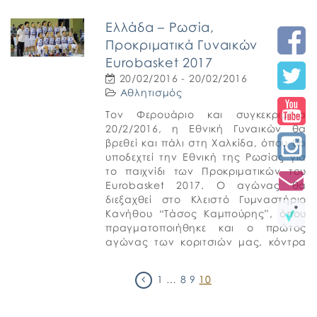
[…]
Ελλάδα – Ρωσία,
Προκριματικά Γυναικών
Eurobasket 2017
20/02/2016 - 20/02/2016
Αθλητισμός
Τον Φερουάριο και συγκεκριμένα
20/2/2016, η Εθνική Γυναικών θα
βρεθεί και πάλι στη Χαλκίδα, όπου θα
υποδεχτεί την Εθνική της Ρωσίας για
το παιχνίδι των Προκριματικών του
Eurobasket 2017. Ο αγώνας θα
διεξαχθεί στο Κλειστό Γυμναστήριο
Κανήθου “Τάσος Καμπούρης”, όπου
πραγματοποιήθηκε και ο πρώτος
αγώνας των κοριτσιών μας, κόντρα
στην Ελβετία, με νίκη για την […]
1
…
8
9
10