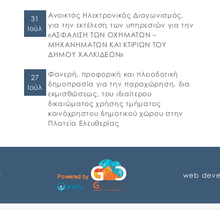
Ανοικτός Ηλεκτρονικός Διαγωνισμός,
31
για την εκτέλεση των υπηρεσιών για την
Ιούλ
«ΑΣΦΑΛΙΣΗ ΤΩΝ ΟΧΗΜΑΤΩΝ –
ΜΗΧΑΝΗΜΑΤΩΝ ΚΑΙ ΚΤΙΡΙΩΝ ΤΟΥ
ΔΗΜΟΥ ΧΑΛΚΙΔΕΩΝ»
Φανερή, προφορική και πλειοδοτική
27
δημοπρασία για την παραχώρηση, δια
Ιούλ
εκμισθώσεως, του ιδιαίτερου
δικαιώματος χρήσης τμήματος
κοινόχρηστου δημοτικού χώρου στην
Πλατεία Ελευθερίας
r
web deve
Αγγλικα
Ελληνικα