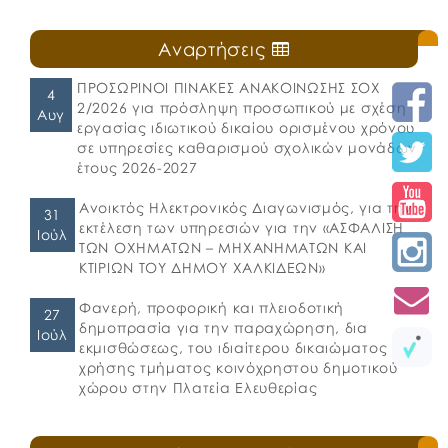
Αναρτήσεις
ΠΡΟΣΩΡΙΝΟΙ ΠΙΝΑΚΕΣ ΑΝΑΚΟΙΝΩΣΗΣ ΣΟΧ
4
2/2026 για πρόσληψη προσωπικού με σχέση
Αυγ
εργασίας ιδιωτικού δικαίου ορισμένου χρόνου
σε υπηρεσίες καθαρισμού σχολικών μονάδων
έτους 2026-2027
Ανοικτός Ηλεκτρονικός Διαγωνισμός, για την
31
εκτέλεση των υπηρεσιών για την «ΑΣΦΑΛΙΣΗ
Ιούλ
ΤΩΝ ΟΧΗΜΑΤΩΝ – ΜΗΧΑΝΗΜΑΤΩΝ ΚΑΙ
ΚΤΙΡΙΩΝ ΤΟΥ ΔΗΜΟΥ ΧΑΛΚΙΔΕΩΝ»
Φανερή, προφορική και πλειοδοτική
27
δημοπρασία για την παραχώρηση, δια
Ιούλ
εκμισθώσεως, του ιδιαίτερου δικαιώματος
χρήσης τμήματος κοινόχρηστου δημοτικού
χώρου στην Πλατεία Ελευθερίας