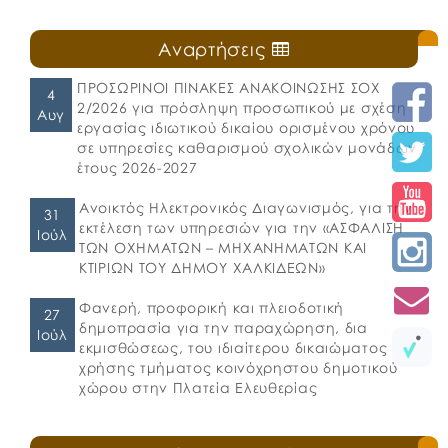
Αναρτήσεις
ΠΡΟΣΩΡΙΝΟΙ ΠΙΝΑΚΕΣ ΑΝΑΚΟΙΝΩΣΗΣ ΣΟΧ
4
2/2026 για πρόσληψη προσωπικού με σχέση
Αυγ
εργασίας ιδιωτικού δικαίου ορισμένου χρόνου
σε υπηρεσίες καθαρισμού σχολικών μονάδων
έτους 2026-2027
Ανοικτός Ηλεκτρονικός Διαγωνισμός, για την
31
εκτέλεση των υπηρεσιών για την «ΑΣΦΑΛΙΣΗ
Ιούλ
ΤΩΝ ΟΧΗΜΑΤΩΝ – ΜΗΧΑΝΗΜΑΤΩΝ ΚΑΙ
ΚΤΙΡΙΩΝ ΤΟΥ ΔΗΜΟΥ ΧΑΛΚΙΔΕΩΝ»
Φανερή, προφορική και πλειοδοτική
27
δημοπρασία για την παραχώρηση, δια
Ιούλ
εκμισθώσεως, του ιδιαίτερου δικαιώματος
χρήσης τμήματος κοινόχρηστου δημοτικού
χώρου στην Πλατεία Ελευθερίας