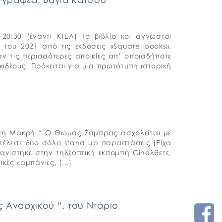
:30 (έναντι ΚΤΕΛ) Το βιβλίο «οι άγνωστοι
του 2021 από τις εκδόσεις «Square books»,
 τις περισσότερες αποικίες απ’ οποιαδήποτε
δέους. Πρόκειται για μια πρωτότυπη ιστορική
στη Μακρή “ Ο Θωμάς Ζάμπρας ασχολείται με
κτέλεσε δύο σόλο stand up παραστάσεις (Είχα
ανίστηκε στην τηλεοπτική εκπομπή Cineλθετε,
ικές καμπάνιες, […]
 Αναρχικού “, του Ντάριο