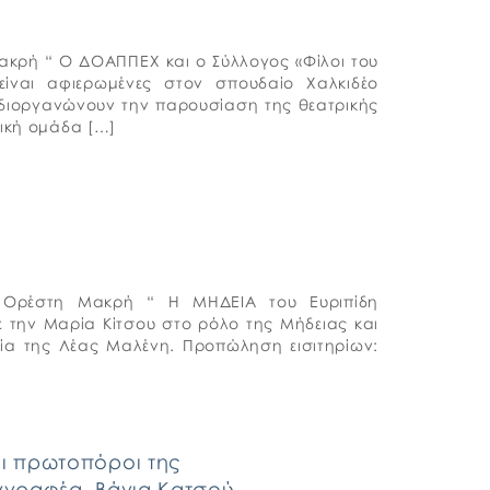
Μακρή “ Ο ΔΟΑΠΠΕΧ και ο Σύλλογος «Φίλοι του
είναι αφιερωμένες στον σπουδαίο Χαλκιδέο
, διοργανώνουν την παρουσίαση της θεατρικής
ρική ομάδα […]
 Ορέστη Μακρή “ Η ΜΗΔΕΙΑ του Ευριπίδη
ε την Μαρία Κίτσου στο ρόλο της Μήδειας και
ία της Λέας Μαλένη. Προπώληση εισιτηρίων:
οι πρωτοπόροι της
υγγραφέα, Βάγια Κατσού