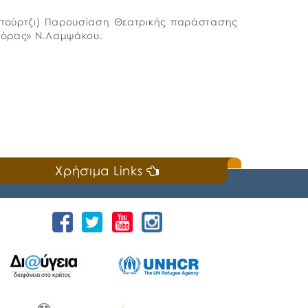
(Μπούρτζι) Παρουσίαση Θεατρικής παράστασης
αγόρας» Ν.Λαμψάκου.
Χρήσιμα Links