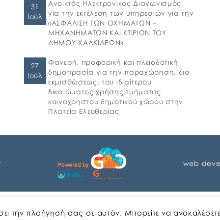
Ανοικτός Ηλεκτρονικός Διαγωνισμός,
31
για την εκτέλεση των υπηρεσιών για την
Ιούλ
«ΑΣΦΑΛΙΣΗ ΤΩΝ ΟΧΗΜΑΤΩΝ –
ΜΗΧΑΝΗΜΑΤΩΝ ΚΑΙ ΚΤΙΡΙΩΝ ΤΟΥ
ΔΗΜΟΥ ΧΑΛΚΙΔΕΩΝ»
Φανερή, προφορική και πλειοδοτική
27
δημοπρασία για την παραχώρηση, δια
Ιούλ
εκμισθώσεως, του ιδιαίτερου
δικαιώματος χρήσης τμήματος
κοινόχρηστου δημοτικού χώρου στην
Πλατεία Ελευθερίας
r
web deve
Αγγλικα
Ελληνικα
ώσει την πλοήγησή σας σε αυτόν. Μπορείτε να ανακαλέσετ