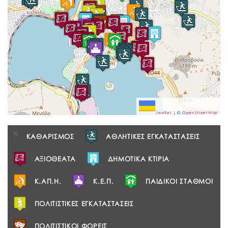
Leaflet
|
©
OpenStreetMap
ΚΑΘΑΡΙΣΜΟΣ
ΑΘΛΗΤΙΚΕΣ ΕΓΚΑΤΑΣΤΑΣΕΙΣ
ΑΞΙΟΘΕΑΤΑ
ΔΗΜΟΤΙΚΑ ΚΤΙΡΙΑ
Κ.ΑΠ.Η.
Κ.Ε.Π.
ΠΑΙΔΙΚΟΙ ΣΤΑΘΜΟΙ
ΠΟΛΙΤΙΣΤΙΚΕΣ ΕΓΚΑΤΑΣΤΑΣΕΙΣ
ΠΟΛΙΤΙΣΤΙΚΟΙ ΦΟΡΕΙΣ