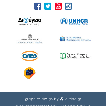
graphics design by
citrine.gr
web development by
ΕΓΚΡΙΤΟΣ GROUP