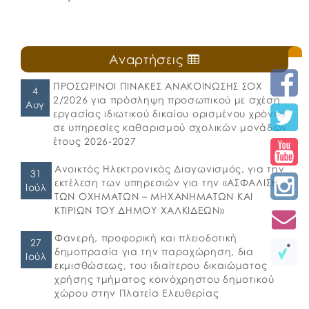
Αναρτήσεις
ΠΡΟΣΩΡΙΝΟΙ ΠΙΝΑΚΕΣ ΑΝΑΚΟΙΝΩΣΗΣ ΣΟΧ
4
2/2026 για πρόσληψη προσωπικού με σχέση
Αυγ
εργασίας ιδιωτικού δικαίου ορισμένου χρόνου
σε υπηρεσίες καθαρισμού σχολικών μονάδων
έτους 2026-2027
Ανοικτός Ηλεκτρονικός Διαγωνισμός, για την
31
εκτέλεση των υπηρεσιών για την «ΑΣΦΑΛΙΣΗ
Ιούλ
ΤΩΝ ΟΧΗΜΑΤΩΝ – ΜΗΧΑΝΗΜΑΤΩΝ ΚΑΙ
ΚΤΙΡΙΩΝ ΤΟΥ ΔΗΜΟΥ ΧΑΛΚΙΔΕΩΝ»
Φανερή, προφορική και πλειοδοτική
27
δημοπρασία για την παραχώρηση, δια
Ιούλ
εκμισθώσεως, του ιδιαίτερου δικαιώματος
χρήσης τμήματος κοινόχρηστου δημοτικού
χώρου στην Πλατεία Ελευθερίας