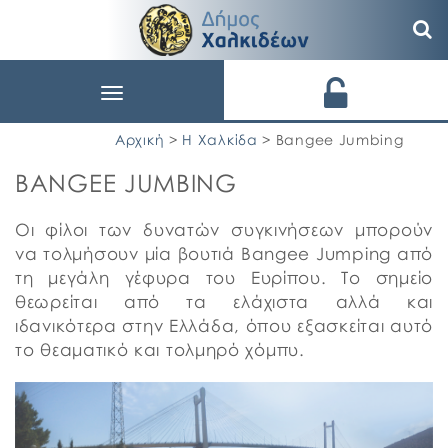
Toggle
navigation
Αρχική
>
Η Χαλκίδα
> Bangee Jumbing
BANGEE JUMBING
Οι φίλοι των δυνατών συγκινήσεων μπορούν
να τολμήσουν μία βουτιά Βangee Jumping από
τη μεγάλη γέφυρα του Ευρίπου. Το σημείο
θεωρείται από τα ελάχιστα αλλά και
ιδανικότερα στην Ελλάδα, όπου εξασκείται αυτό
το θεαματικό και τολμηρό χόμπυ.