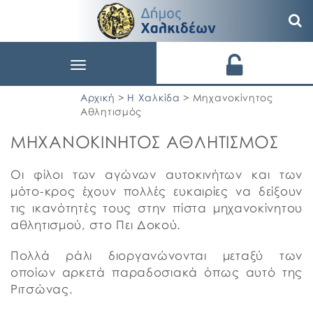
Toggle
navigation
Αρχική
>
Η Χαλκίδα
> Μηχανοκίνητος
Αθλητισμός
ΜΗΧΑΝΟΚΙΝΗΤΟΣ ΑΘΛΗΤΙΣΜΟΣ
Οι φίλοι των αγώνων αυτοκινήτων και των
μότο-κρος έχουν πολλές ευκαιρίες να δείξουν
τις ικανότητές τους στην πίστα μηχανοκίνητου
αθλητισμού, στο Πει Δοκού.
Πολλά ράλι διοργανώνονται μεταξύ των
οποίων αρκετά παραδοσιακά όπως αυτό της
Ριτσώνας.