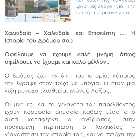
Έργο αξιόλογο για την
τοπική «πατριδογνωσία».
Χαλκιδαία – Χαλκιδαίε, και Επισκέπτη …. Η
Ιστορία του Δρόμου σου
Οφείλουμε να έχουμε καλή μνήμη όπως
οφείλουμε να έχουμε και καλό μέλλον..
Ο δρόμος έχει την δική του ιστορία, κάποιος
την έγραψε στον τοίχο με μπογιά, κι ήταν μια
λέξη μονάχα ελευθερία. Μάνος Λοΐζος.
Οι μνήμες, και τα γεγονότα του παρελθόντος
έχουν κορυφαία σημασία καθώς μέσα από
αυτά καταφέρνει ο άνθρωπος, στην
προκειμένη περίπτωση ο Χαλκιδέος –
ν’αναστήσει την ιστορία του, και να πετύχει την