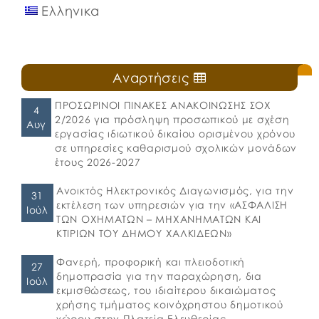
Ελληνικα
Αναρτήσεις
ΠΡΟΣΩΡΙΝΟΙ ΠΙΝΑΚΕΣ ΑΝΑΚΟΙΝΩΣΗΣ ΣΟΧ
4
2/2026 για πρόσληψη προσωπικού με σχέση
Αυγ
εργασίας ιδιωτικού δικαίου ορισμένου χρόνου
σε υπηρεσίες καθαρισμού σχολικών μονάδων
έτους 2026-2027
Ανοικτός Ηλεκτρονικός Διαγωνισμός, για την
31
εκτέλεση των υπηρεσιών για την «ΑΣΦΑΛΙΣΗ
Ιούλ
ΤΩΝ ΟΧΗΜΑΤΩΝ – ΜΗΧΑΝΗΜΑΤΩΝ ΚΑΙ
ΚΤΙΡΙΩΝ ΤΟΥ ΔΗΜΟΥ ΧΑΛΚΙΔΕΩΝ»
Φανερή, προφορική και πλειοδοτική
27
δημοπρασία για την παραχώρηση, δια
Ιούλ
εκμισθώσεως, του ιδιαίτερου δικαιώματος
χρήσης τμήματος κοινόχρηστου δημοτικού
χώρου στην Πλατεία Ελευθερίας