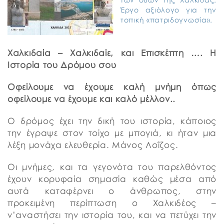
Έργο αξιόλογο για την
τοπική «πατριδογνωσία».
Χαλκιδαία – Χαλκιδαίε, και Επισκέπτη …. Η
Ιστορία του Δρόμου σου
Οφείλουμε να έχουμε καλή μνήμη όπως
οφείλουμε να έχουμε και καλό μέλλον..
Ο δρόμος έχει την δική του ιστορία, κάποιος
την έγραψε στον τοίχο με μπογιά, κι ήταν μια
λέξη μονάχα ελευθερία. Μάνος Λοΐζος.
Οι μνήμες, και τα γεγονότα του παρελθόντος
έχουν κορυφαία σημασία καθώς μέσα από
αυτά καταφέρνει ο άνθρωπος, στην
προκειμένη περίπτωση ο Χαλκιδέος –
ν’αναστήσει την ιστορία του, και να πετύχει την