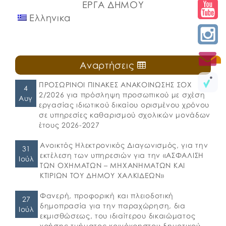
ΕΡΓΑ ΔΗΜΟΥ
Ελληνικα
Αναρτήσεις
ΠΡΟΣΩΡΙΝΟΙ ΠΙΝΑΚΕΣ ΑΝΑΚΟΙΝΩΣΗΣ ΣΟΧ
4
2/2026 για πρόσληψη προσωπικού με σχέση
Αυγ
εργασίας ιδιωτικού δικαίου ορισμένου χρόνου
σε υπηρεσίες καθαρισμού σχολικών μονάδων
έτους 2026-2027
Ανοικτός Ηλεκτρονικός Διαγωνισμός, για την
31
εκτέλεση των υπηρεσιών για την «ΑΣΦΑΛΙΣΗ
Ιούλ
ΤΩΝ ΟΧΗΜΑΤΩΝ – ΜΗΧΑΝΗΜΑΤΩΝ ΚΑΙ
ΚΤΙΡΙΩΝ ΤΟΥ ΔΗΜΟΥ ΧΑΛΚΙΔΕΩΝ»
Φανερή, προφορική και πλειοδοτική
27
δημοπρασία για την παραχώρηση, δια
Ιούλ
εκμισθώσεως, του ιδιαίτερου δικαιώματος
χρήσης τμήματος κοινόχρηστου δημοτικού