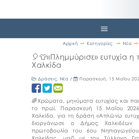
Toggle
navigation
Αρχική
Κατηγορίες
Νέα
🎈👕«Πλημμύρισε» ευτυχία η
Χαλκίδα
Δράσεις
,
Νέα
/
Παρασκευή, 15 Μαΐου 20
🌈Χρώματα, μηνύματα ευτυχίας και π
το πρωί, Παρασκευή 15 Μαΐου 2026
Χαλκίδα, για τη δράση «Απλώνω ευτυχ
διοργάνωσε ο Δήμος Χαλκιδέων 
πρωτοβουλία του 6ου Νηπιαγωγείου
Χαλκίδας, μαζί με τον Σύλλογο Γο