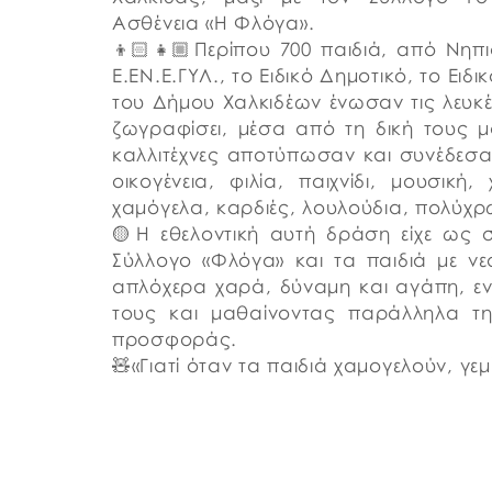
Ασθένεια «Η Φλόγα».
👦🏻👧🏼Περίπου 700 παιδιά, από Νηπι
Ε.ΕΝ.Ε.ΓΥΛ., το Ειδικό Δημοτικό, το Ειδ
του Δήμου Χαλκιδέων ένωσαν τις λευκές
ζωγραφίσει, μέσα από τη δική τους μάτ
καλλιτέχνες αποτύπωσαν και συνέδεσαν 
οικογένεια, φιλία, παιχνίδι, μουσικ
χαμόγελα, καρδιές, λουλούδια, πολύχ
🟡Η εθελοντική αυτή δράση είχε ως 
Σύλλογο «Φλόγα» και τα παιδιά με ν
απλόχερα χαρά, δύναμη και αγάπη, εν
τους και μαθαίνοντας παράλληλα τη
προσφοράς.
🧸«Γιατί όταν τα παιδιά χαμογελούν, γεμ