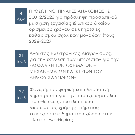
ηλεκτρονική υποβολή αιτήσεων για τη
συμμετοχή στο πρόγραμμα «Προώθηση και
ΠΡΟΣΩΡΙΝΟΙ ΠΙΝΑΚΕΣ ΑΝΑΚΟΙΝΩΣΗΣ
4
υποστήριξη παιδιών για την ένταξή τους
ΣΟΧ 2/2026 για πρόσληψη προσωπικού
Αυγ
στην προσχολική εκπαίδευση καθώς και για
με σχέση εργασίας ιδιωτικού δικαίου
τη πρόσβαση παιδιών σχολικής ηλικίας,
ορισμένου χρόνου σε υπηρεσίες
εφήβων και ατόμων με αναπηρία, σε
καθαρισμού σχολικών μονάδων έτους
υπηρεσίες δημιουργικής απασχόλησης» για
2026-2027
το σχολικό έτος 2026-2027. 👉Οι αιτήσεις […]
Ανοικτός Ηλεκτρονικός Διαγωνισμός,
31
για την εκτέλεση των υπηρεσιών για την
Ιούλ
«ΑΣΦΑΛΙΣΗ ΤΩΝ ΟΧΗΜΑΤΩΝ –
ΜΗΧΑΝΗΜΑΤΩΝ ΚΑΙ ΚΤΙΡΙΩΝ ΤΟΥ
ΔΗΜΟΥ ΧΑΛΚΙΔΕΩΝ»
Φανερή, προφορική και πλειοδοτική
27
δημοπρασία για την παραχώρηση, δια
Ιούλ
εκμισθώσεως, του ιδιαίτερου
δικαιώματος χρήσης τμήματος
κοινόχρηστου δημοτικού χώρου στην
Πλατεία Ελευθερίας