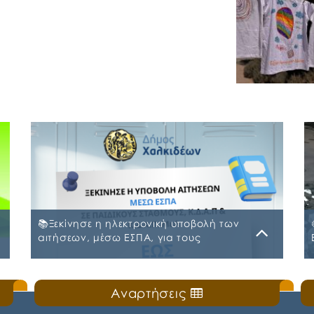
📚Ξεκίνησε η ηλεκτρονική υποβολή των
αιτήσεων, μέσω ΕΣΠΑ, για τους
Παιδικούς Σταθμούς, τα ΚΔΑΠ και ΚΔΑΠ-
ΜΕΑ του Δήμου Χαλκιδέων
Δευτέρα, 20 Ιουλίου 2026
Αναρτήσεις
ς
🛎️Ο Δήμος Χαλκιδέων ενημερώνει τους γονείς
και τους κηδεμόνες ότι, ξεκίνησε η