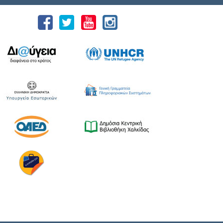
18 Ιουλίου 2026, που διοργανώνουν ο Δήμος
Χαλκιδέων και η Ιερά Μητρόπολη Χαλκίδος,
Ιστιαίας και Βορείων Σποράδων, με την
υποστήριξη της Περιφέρειας Στερεάς
Ελλάδας και του Ο.Π.Α.ΣΤ.Ε, του Οργανισμού
Λιμένων Ν. Εύβοιας και του Επιμελητηρίου
Εύβοιας. ⚓️Η επίσημη έναρξη
πραγματοποιήθηκε με την καθιερωμένη […]