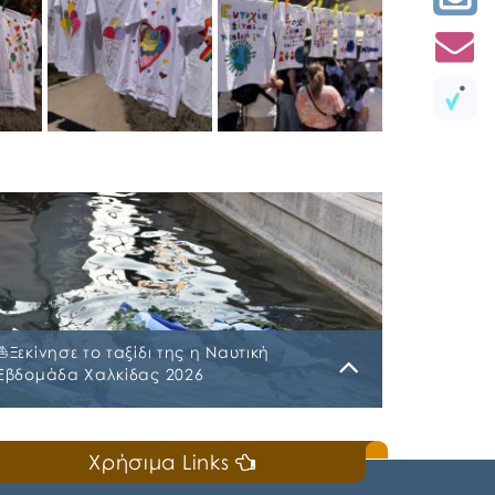
⛵️Ξεκίνησε το ταξίδι της η Ναυτική
Εβδομάδα Χαλκίδας 2026
Κυριακή, 19 Ιουλίου 2026
Χρήσιμα Links
📣Για 3η συνεχή χρονιά «άνοιξε πανιά» η
Ναυτική Εβδομάδα Χαλκίδας χθες, Σάββατο