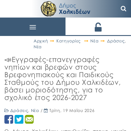
Toggle
navigation
Αρχική
Κατηγορίες
Νέα
Δράσεις
,
Νέα
📣Εγγραφές-επανεγγραφές
νηπίων και βρεφών στους
Βρεφονηπιακούς και Παιδικούς
Σταθμούς του Δήμου Χαλκιδέων,
βάσει μοριοδότησης, για το
σχολικό έτος 2026-2027
Δράσεις
,
Νέα
/
Τρίτη, 19 Μαΐου 2026