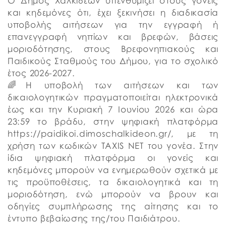
Ο Δήμος Χαλκιδέων υπενθυμίζει στους γονείς
και κηδεμόνες ότι, έχει ξεκινήσει η διαδικασία
υποβολής αιτήσεων για την εγγραφή ή
επανεγγραφή νηπίων και βρεφών, βάσεις
μοριοδότησης, στους Βρεφονηπιακούς και
Παιδικούς Σταθμούς του Δήμου, για το σχολικό
έτος 2026-2027.
🌈Η υποβολή των αιτήσεων και των
δικαιολογητικών πραγματοποιείται ηλεκτρονικά
έως και την Κυριακή 7 Ιουνίου 2026 και ώρα
23:59 το βράδυ, στην ψηφιακή πλατφόρμα
https://paidikoi.dimoschalkideon.gr/, με τη
χρήση των κωδικών TAXIS NET του γονέα. Στην
ίδια ψηφιακή πλατφόρμα οι γονείς και
κηδεμόνες μπορούν να ενημερωθούν σχετικά με
τις προϋποθέσεις, τα δικαιολογητικά και τη
μοριοδότηση, ενώ μπορούν να βρουν και
οδηγίες συμπλήρωσης της αίτησης και το
έντυπο βεβαίωσης της/του Παιδιάτρου.