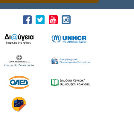
Ναυτική Εβδομάδα Χαλκίδας χθες, Σάββατο
18 Ιουλίου 2026, που διοργανώνουν ο Δήμος
Χαλκιδέων και η Ιερά Μητρόπολη Χαλκίδος,
Ιστιαίας και Βορείων Σποράδων, με την
υποστήριξη της Περιφέρειας Στερεάς
Ελλάδας και του Ο.Π.Α.ΣΤ.Ε, του Οργανισμού
Λιμένων Ν. Εύβοιας και του Επιμελητηρίου
Εύβοιας. ⚓️Η επίσημη έναρξη
πραγματοποιήθηκε με την καθιερωμένη […]