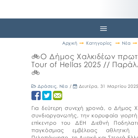
Toggle
navigation
Αρχική
Κατηγορίες
Νέα
🚲Ο Δήμος Χαλκιδέων πρωτ
Tour of Hellas 2025 // Παρά
🚲
Δράσεις
,
Νέα
/
Δευτέρα, 31 Μαρτίου 202
Για δεύτερη συνεχή χρονιά, ο Δήμος Χ
συνδιοργανωτής, την κορυφαία γιορτή 
επίκεντρο του ΔΕΗ Διεθνή Ποδηλατ
παγκόσμιας εμβέλειας αθλητική
Πελοπόννησο, τη Δυτική και Στερεά Ελλά