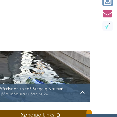
⛵️Ξεκίνησε το ταξίδι της η Ναυτική
Εβδομάδα Χαλκίδας 2026
Κυριακή, 19 Ιουλίου 2026
Χρήσιμα Links
📣Για 3η συνεχή χρονιά «άνοιξε πανιά» η