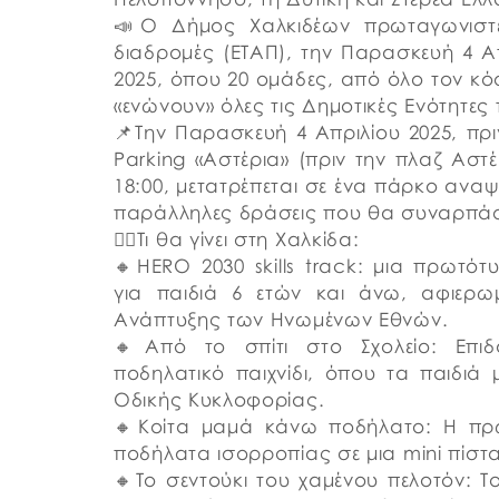
📣Ο Δήμος Χαλκιδέων πρωταγωνιστε
διαδρομές (ΕΤΑΠ), την Παρασκευή 4 Απ
2025, όπου 20 ομάδες, από όλο τον κόσ
«ενώνουν» όλες τις Δημοτικές Ενότητες
📌Την Παρασκευή 4 Απριλίου 2025, πρι
Parking «Αστέρια» (πριν την πλαζ Αστ
18:00, μετατρέπεται σε ένα πάρκο αναψ
παράλληλες δράσεις που θα συναρπάσ
👉🏼Τι θα γίνει στη Χαλκίδα:
🔸HERO 2030 skills track: μια πρωτότυ
για παιδιά 6 ετών και άνω, αφιερω
Ανάπτυξης των Ηνωμένων Εθνών.
🔸Από το σπίτι στο Σχολείο: Επιδα
ποδηλατικό παιχνίδι, όπου τα παιδι
Οδικής Κυκλοφορίας.
🔸Κοίτα μαμά κάνω ποδήλατο: Η πρώ
ποδήλατα ισορροπίας σε μια mini πίστα
🔸Το σεντούκι του χαμένου πελοτόν: Τ