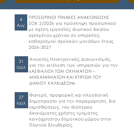
και τους κηδεμόνες ότι, ξεκίνησε η
ηλεκτρονική υποβολή αιτήσεων για τη
συμμετοχή στο πρόγραμμα «Προώθηση και
ΠΡΟΣΩΡΙΝΟΙ ΠΙΝΑΚΕΣ ΑΝΑΚΟΙΝΩΣΗΣ
4
υποστήριξη παιδιών για την ένταξή τους
ΣΟΧ 2/2026 για πρόσληψη προσωπικού
Αυγ
στην προσχολική εκπαίδευση καθώς και για
με σχέση εργασίας ιδιωτικού δικαίου
τη πρόσβαση παιδιών σχολικής ηλικίας,
ορισμένου χρόνου σε υπηρεσίες
εφήβων και ατόμων με αναπηρία, σε
καθαρισμού σχολικών μονάδων έτους
υπηρεσίες δημιουργικής απασχόλησης» για
2026-2027
το σχολικό έτος 2026-2027. 👉Οι αιτήσεις […]
Ανοικτός Ηλεκτρονικός Διαγωνισμός,
31
για την εκτέλεση των υπηρεσιών για την
Ιούλ
«ΑΣΦΑΛΙΣΗ ΤΩΝ ΟΧΗΜΑΤΩΝ –
ΜΗΧΑΝΗΜΑΤΩΝ ΚΑΙ ΚΤΙΡΙΩΝ ΤΟΥ
ΔΗΜΟΥ ΧΑΛΚΙΔΕΩΝ»
Φανερή, προφορική και πλειοδοτική
27
δημοπρασία για την παραχώρηση, δια
Ιούλ
εκμισθώσεως, του ιδιαίτερου
δικαιώματος χρήσης τμήματος
κοινόχρηστου δημοτικού χώρου στην
Πλατεία Ελευθερίας