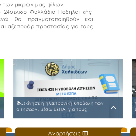
 των μικρών μας φίλων.
ο 24σελιδο Φυλλάδιο Ποδηλατικής
 ενώ θα πραγματοποιηθούν και
και αξεσουάρ προστασίας για τους
📚Ξεκίνησε η ηλεκτρονική υποβολή των
αιτήσεων, μέσω ΕΣΠΑ, για τους
Παιδικούς Σταθμούς, τα ΚΔΑΠ και ΚΔΑΠ-
ΜΕΑ του Δήμου Χαλκιδέων
Δευτέρα, 20 Ιουλίου 2026
Αναρτήσεις
ς
🛎️Ο Δήμος Χαλκιδέων ενημερώνει τους γονείς