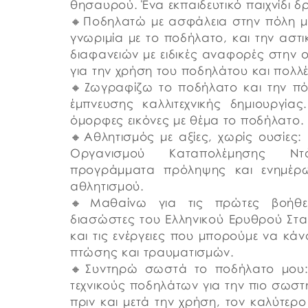
θησαυρού. Ένα εκπαιδευτικό παιχνίδι 
🔸Ποδηλατώ με ασφάλεια στην πόλη μου
γνωριμία με το ποδήλατο, και την αστ
διαφανειών με ειδικές αναφορές στην 
για την χρήση του ποδηλάτου και πολλ
🔸Ζωγραφίζω το ποδήλατο και την πό
έμπνευσης καλλιτεχνικής δημιουργία
όμορφες εικόνες με θέμα το ποδήλατο.
🔸Αθλητισμός με αξίες, χωρίς ουσίες:
Οργανισμού Καταπολέμησης Ντό
προγράμματα πρόληψης και ενημέρ
αθλητισμού.
🔸Μαθαίνω για τις πρώτες βοήθειε
διασώστες του Ελληνικού Ερυθρού Σταυ
και τις ενέργειες που μπορούμε να κά
πτώσης και τραυματισμών.
🔸Συντηρώ σωστά το ποδήλατο μου: 
τεχνικούς ποδηλάτων για την πιο σωστ
πριν και μετά την χρήση, τον καλύτερ