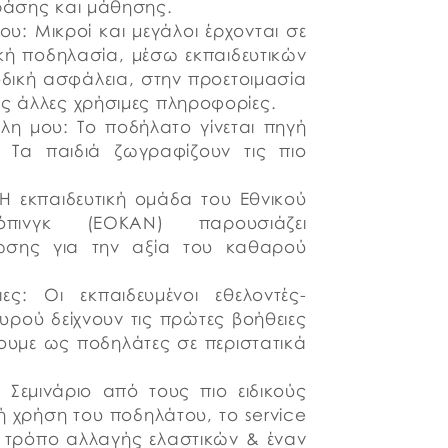
δράσης και μάθησης.
: Μικροί και μεγάλοι έρχονται σε
ική ποδηλασία, μέσω εκπαιδευτικών
οδική ασφάλεια, στην προετοιμασία
ές άλλες χρήσιμες πληροφορίες.
λη μου: Το ποδήλατο γίνεται πηγή
ς. Τα παιδιά ζωγραφίζουν τις πιο
 Η εκπαιδευτική ομάδα του Εθνικού
πινγκ (ΕΟΚΑΝ) παρουσιάζει
ωσης για την αξία του καθαρού
ς: Οι εκπαιδευμένοι εθελοντές-
ρού δείχνουν τις πρώτες βοήθειες
νουμε ως ποδηλάτες σε περιστατικά
Σεμινάριο από τους πιο ειδικούς
ή χρήση του ποδηλάτου, το service
ο τρόπο αλλαγής ελαστικών & έναν