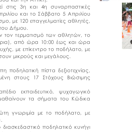
ί στις 3η και 4η συναρπαστικές
ριλίου και το Σάββατο 5 Απριλίου
μο, με 120 επαγγελματίες αθλητές,
 του Δήμου.
ν τον τερματισμό των αθλητών, το
έρια), από ώρα 10:00 έως και ώρα
υχής, με επίκεντρο το ποδήλατο, με
ουν μικρούς και μεγάλους.
πη ποδηλατική πίστα δεξιοτεχνίας,
μένη στους 17 Στόχους Βιώσιμης
πέδιο εκπαιδευτικό, ψυχαγωγικό
ά μαθαίνουν τα σήματα του Κώδικα
τη γνωριμία με το ποδήλατο, με
.
ο διασκεδαστικό ποδηλατικό κυνήγι