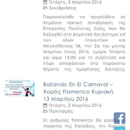
Τετάρτη, 2 Μαρτίου 2016
Συνεδριάσεις
Παρακαλείσθε να προσέλθετε σε
δημόσια τακτική συνεδρίαση της
Επιτροπής Ποιότητας Ζωής που θα
διεξαχθεί στο Δημοτικό Κατάστημα επί
των οδών Ληλαντίων και
Μεγασθένους 34, την 2α του μηνός
Μαρτίου έτους 2016, ημέρα Τετάρτη
και ώρα 12:00 για τη συζήτηση και
λήψη αποφάσεων στα παρακάτω
θέματα της ημερήσιας διάταξης,
σύμφωνα με τις σχετικές διατάξεις του
άρθρου […]
Bailando En El Carnaval –
Χορός Flamenco Κυριακή
13 Μαρτίου 2016
Τετάρτη, 2 Μαρτίου 2016
Πολιτισμός
Σε ρυθμούς Flamenco θα χορέψει η
παραλία της Χαλκίδας, την Κυριακή