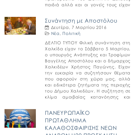
παιδιά αλλά και οι γονείς τους είχαν
την ευκαιρία να διασκεδάσουν με
τους κλόουν και ταχυδακτυλουργούς
Συνάντηση με Αποστόλου
[…]
Δευτέρα, 7 Μαρτίου 2016
Νέα
,
Πολιτική
ΔΕΛΤΙΟ ΤΥΠΟΥ Φιλική συνάντηση στη
Χαλκίδα είχαν το Σάββατο 5 Μαρτίου,
ο υπουργός Ανάπτυξης και Τροφίμων
Βαγγέλης Αποστόλου και ο δήμαρχος
Χαλκιδέων Χρήστος Παγώνης. Είχαν
την ευκαιρία να συζητήσουν θέματα
που αφορούν στη χώρα μας, αλλά
και ειδικότερα ζητήματα της περιοχής
του Δήμου Χαλκιδέων. Η συζήτηση σε
κλίμα αμοιβαίας κατανόησης και
ανανεώθηκε να συνεχιστεί το […]
ΠΑΝΕΥΡΩΠΑΪΚΟ
ΠΡΩΤΑΘΛΗΜΑ
ΚΑΛΑΘΟΣΦΑΙΡΙΣΗΣ ΝΕΩΝ