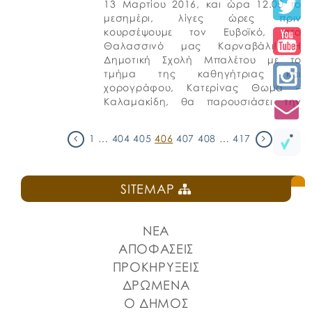
13 Μαρτίου 2016, και ώρα 12.00 το
μεσημέρι, λίγες ώρες πριν
κουρσέψουμε τον Ευβοϊκό, στο
Θαλασσινό μας Καρναβάλι! Η
Δημοτική Σχολή Μπαλέτου με το
τμήμα της καθηγήτριας και
χορογράφου, Κατερίνας Θωμά –
Καλαμακίδη, θα παρουσιάσει την
χορευτική παράσταση “Bailando En
El Carnaval”!
1
…
404
405
406
407
408
…
417
SITEMAP
ΝΕΑ
ΑΠΟΦΑΣΕΙΣ
ΠΡΟΚΗΡΥΞΕΙΣ
ΔΡΩΜΕΝΑ
Ο ΔΗΜΟΣ