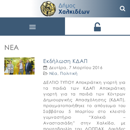
Toggle
navigation
ΝΈΑ
Εκδήλωση ΚΔΑΠ
Δευτέρα, 7 Μαρτίου 2016
Νέα
,
Πολιτική
ΔΕΛΤΙΟ ΤΥΠΟΥ Αποκριάτικη γιορτή για
τα παιδιά των ΚΔΑΠ Αποκριάτικη
γιορτή για τα παιδιά των Κέντρων
Δημιουργικής Απασχόλησης (ΚΔΑΠ),
πραγματοποιήθηκε το απόγευμα του
Σαββάτου 5 Μαρτίου στο κλειστό
γυμναστήριο “Χαλκιά –
Αναστασιάδη” στην Χαλκίδα, με
πρωτοβουλία του ΔΟΠΠΑΧ. Δεκάδες