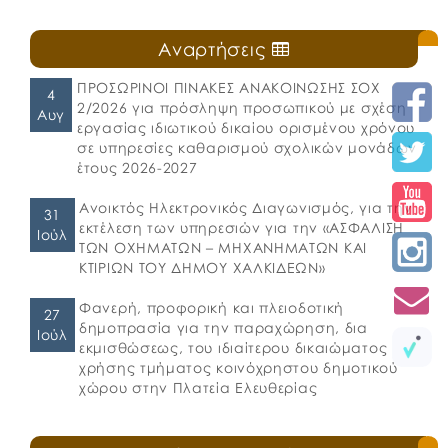
Αναρτήσεις
ΠΡΟΣΩΡΙΝΟΙ ΠΙΝΑΚΕΣ ΑΝΑΚΟΙΝΩΣΗΣ ΣΟΧ
4
2/2026 για πρόσληψη προσωπικού με σχέση
Αυγ
εργασίας ιδιωτικού δικαίου ορισμένου χρόνου
σε υπηρεσίες καθαρισμού σχολικών μονάδων
έτους 2026-2027
Ανοικτός Ηλεκτρονικός Διαγωνισμός, για την
31
εκτέλεση των υπηρεσιών για την «ΑΣΦΑΛΙΣΗ
Ιούλ
ΤΩΝ ΟΧΗΜΑΤΩΝ – ΜΗΧΑΝΗΜΑΤΩΝ ΚΑΙ
ΚΤΙΡΙΩΝ ΤΟΥ ΔΗΜΟΥ ΧΑΛΚΙΔΕΩΝ»
Φανερή, προφορική και πλειοδοτική
27
δημοπρασία για την παραχώρηση, δια
Ιούλ
εκμισθώσεως, του ιδιαίτερου δικαιώματος
χρήσης τμήματος κοινόχρηστου δημοτικού
χώρου στην Πλατεία Ελευθερίας