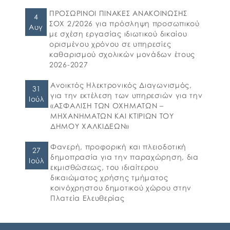
ηλεκτρονική υποβολή αιτήσεων για τη
συμμετοχή στο πρόγραμμα «Προώθηση και
ΠΡΟΣΩΡΙΝΟΙ ΠΙΝΑΚΕΣ ΑΝΑΚΟΙΝΩΣΗΣ
4
υποστήριξη παιδιών για την ένταξή τους
ΣΟΧ 2/2026 για πρόσληψη προσωπικού
Αυγ
στην προσχολική εκπαίδευση καθώς και για
με σχέση εργασίας ιδιωτικού δικαίου
τη πρόσβαση παιδιών σχολικής ηλικίας,
ορισμένου χρόνου σε υπηρεσίες
εφήβων και ατόμων με αναπηρία, σε
καθαρισμού σχολικών μονάδων έτους
υπηρεσίες δημιουργικής απασχόλησης» για
2026-2027
το σχολικό έτος 2026-2027. 👉Οι αιτήσεις […]
Ανοικτός Ηλεκτρονικός Διαγωνισμός,
31
για την εκτέλεση των υπηρεσιών για την
Ιούλ
«ΑΣΦΑΛΙΣΗ ΤΩΝ ΟΧΗΜΑΤΩΝ –
ΜΗΧΑΝΗΜΑΤΩΝ ΚΑΙ ΚΤΙΡΙΩΝ ΤΟΥ
ΔΗΜΟΥ ΧΑΛΚΙΔΕΩΝ»
Φανερή, προφορική και πλειοδοτική
27
δημοπρασία για την παραχώρηση, δια
Ιούλ
εκμισθώσεως, του ιδιαίτερου
δικαιώματος χρήσης τμήματος
κοινόχρηστου δημοτικού χώρου στην
Πλατεία Ελευθερίας