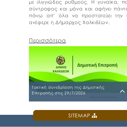
με ιλιγγιώδεις ρυθμούς. Η γυναίκα, πο
σύντροφος και μάνα και αφήνει πάντα
πάνω απ’ όλα να προστατεύει την ψ
ανέφερε η Δήμαρχος Χαλκιδέων.
Περισσότερα
Τακτική συνεδρίαση της Δημοτικής
Επιτροπής στις 29/7/2026
Παρασκευή, 24 Ιουλίου 2026
SITEMAP
Τακτική συνεδρίαση της Δημοτικής Επιτροπή
θα διεξαχθεί στο Δημοτικό Κατάστημα επί