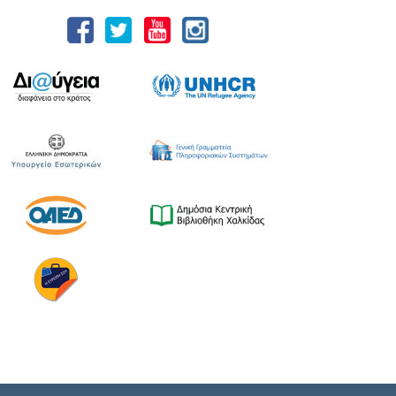
18 Ιουλίου 2026, που διοργανώνουν ο Δήμος
Χαλκιδέων και η Ιερά Μητρόπολη Χαλκίδος,
Ιστιαίας και Βορείων Σποράδων, με την
υποστήριξη της Περιφέρειας Στερεάς
Ελλάδας και του Ο.Π.Α.ΣΤ.Ε, του Οργανισμού
Λιμένων Ν. Εύβοιας και του Επιμελητηρίου
Εύβοιας. ⚓️Η επίσημη έναρξη
πραγματοποιήθηκε με την καθιερωμένη […]