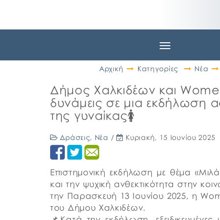
Toggle
navigation
Αρχική
Κατηγορίες
Νέα
Δήμος Χαλκιδέων και Women’
δυνάμεις σε μια εκδήλωση α
της γυναίκας🚺
Δράσεις
,
Νέα
/
Κυριακή, 15 Ιουνίου 2025
Επιστημονική εκδήλωση με θέμα «Μιλάμ
και την ψυχική ανθεκτικότητα στην κο
την Παρασκευή 13 Ιουνίου 2025, η Wome
του Δήμου Χαλκιδέων.
📌Κατά την εκδήλωση, εξειδικευμένες μ