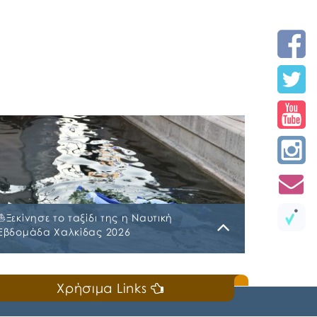
⛵️Ξεκίνησε το ταξίδι της η Ναυτική
Εβδομάδα Χαλκίδας 2026
Κυριακή, 19 Ιουλίου 2026
Χρήσιμα Links
📣Για 3η συνεχή χρονιά «άνοιξε πανιά» η
Ναυτική Εβδομάδα Χαλκίδας χθες, Σάββατο