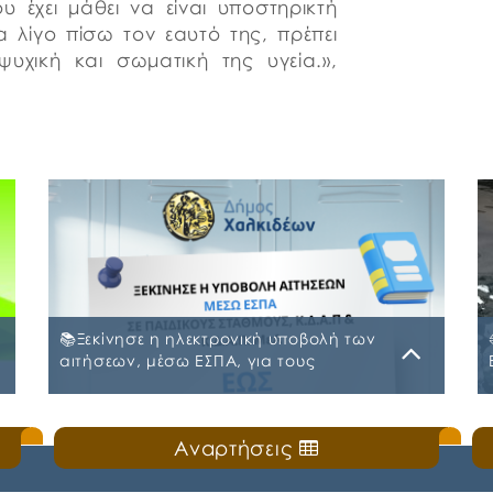
υ έχει μάθει να είναι υποστηρικτή
 λίγο πίσω τον εαυτό της, πρέπει
υχική και σωματική της υγεία.»,
📚Ξεκίνησε η ηλεκτρονική υποβολή των
αιτήσεων, μέσω ΕΣΠΑ, για τους
Παιδικούς Σταθμούς, τα ΚΔΑΠ και ΚΔΑΠ-
ΜΕΑ του Δήμου Χαλκιδέων
Δευτέρα, 20 Ιουλίου 2026
Αναρτήσεις
ς
🛎️Ο Δήμος Χαλκιδέων ενημερώνει τους γονείς
και τους κηδεμόνες ότι, ξεκίνησε η