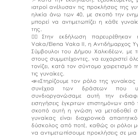
ιατροί ανέλυσαν τις προκλήσεις της γυν
ηλικία άνω των 40, με σκοπό την εν
μπορεί να αντιμετωπίζει η κάθε γυν
της.
👉🏼Στην εκδήλωση παρευρέθηκαν
Vaka/Elena Vaka II, η Αντιδήμαρχος Υγ
Σύμβουλοι του Δήμου Χαλκιδέων, με 
στους συμμετέχοντες, να ευχαριστεί ό
τονίζει, κατά τον σύντομο χαιρετισμό 
τις γυναίκες.
📣«Στηρίζουμε τον ρόλο της γυναίκας κ
συνέχεια των δράσεων που υλο
συνδιοργανώσαμε αυτή την ενδιαφ
εισηγήσεις έγκριτων επιστημόνων από 
σκοπό αυτή η γνώση να μεταδοθεί σε
γυναίκας είναι διαχρονικά απαιτητι
δύσκολος από ποτέ, καθώς οι ρόλοι μα
να αντιμετωπίσουμε προκλήσεις σε μια 