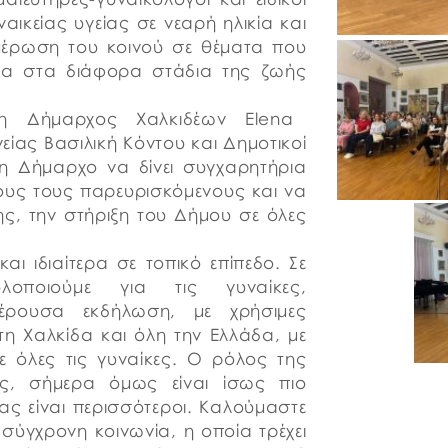
αικείας υγείας σε νεαρή ηλικία και
ημέρωση του κοινού σε θέματα που
αίκα στα διάφορα στάδια της ζωής
 η Δήμαρχος Χαλκιδέων Elena
είας Βασιλική Κόντου και Δημοτικοί
τη Δήμαρχο να δίνει συγχαρητήρια
λους τους παρευρισκόμενους και να
της, την στήριξη του Δήμου σε όλες
αι ιδιαίτερα σε τοπικό επίπεδο. Σε
ποιούμε για τις γυναίκες,
έρουσα εκδήλωση, με χρήσιμες
τη Χαλκίδα και όλη την Ελλάδα, με
 όλες τις γυναίκες. Ο ρόλος της
κός, σήμερα όμως είναι ίσως πιο
ς είναι περισσότεροι. Καλούμαστε
σύγχρονη κοινωνία, η οποία τρέχει