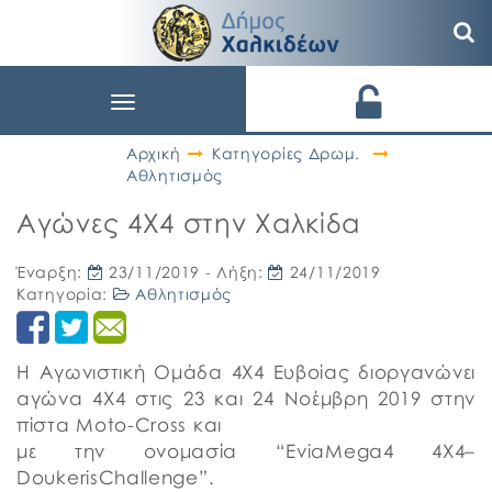
Toggle
navigation
Αρχική
Κατηγορίες Δρωμ.
Αθλητισμός
Αγώνες 4Χ4 στην Χαλκίδα
Έναρξη:
23/11/2019
- Λήξη:
24/11/2019
Κατηγορία:
Αθλητισμός
Η Αγωνιστική Ομάδα 4Χ4 Ευβοίας διοργανώνει
αγώνα 4Χ4 στις 23 και 24 Νοέμβρη 2019 στην
πίστα Moto-Cross και
με την ονομασία “EviaMega4 4Χ4–
DoukerisChallenge”.