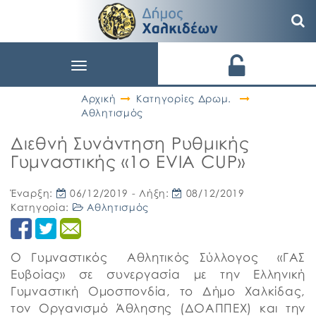
Toggle
navigation
Αρχική
Κατηγορίες Δρωμ.
Αθλητισμός
Διεθνή Συνάντηση Ρυθμικής
Γυμναστικής «1o EVIA CUP»
Έναρξη:
06/12/2019
- Λήξη:
08/12/2019
Κατηγορία:
Αθλητισμός
Ο Γυμναστικός Αθλητικός Σύλλογος «ΓΑΣ
Ευβοίας» σε συνεργασία με την Ελληνική
Γυμναστική Ομοσπονδία, το Δήμο Χαλκίδας,
τον Οργανισμό Άθλησης (ΔΟΑΠΠΕΧ) και την