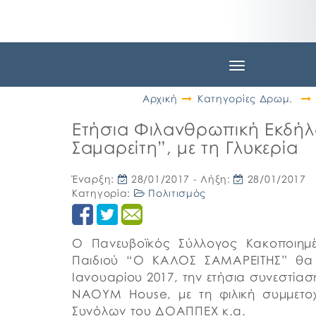
Toggle
navigation
Αρχική
Κατηγορίες Δρωμ.
Ετήσια Φιλανθρωπική Εκδή
Σαμαρείτη”, με τη Γλυκερία
Έναρξη:
28/01/2017
- Λήξη:
28/01/2017
Κατηγορία:
Πολιτισμός
Ο Πανευβοϊκός Σύλλογος Κακοποιημέ
Παιδιού “Ο ΚΑΛΟΣ ΣΑΜΑΡΕΙΤΗΣ” θα 
Ιανουαρίου 2017, την ετήσια συνεστία
ΝΑΟΥΜ House, με τη φιλική συμμετο
Συνόλων του ΔΟΑΠΠΕΧ κ.α.