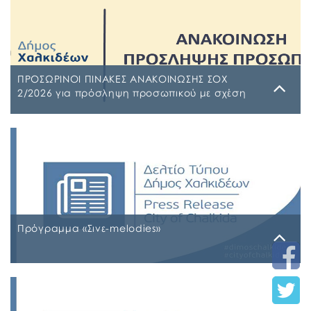
ΠΡΟΣΩΡΙΝΟΙ ΠΙΝΑΚΕΣ ΑΝΑΚΟΙΝΩΣΗΣ ΣΟΧ
2/2026 για πρόσληψη προσωπικού με σχέση
εργασίας ιδιωτικού δικαίου ορισμένου χρόνου
σε υπηρεσίες καθαρισμού σχολικών μονάδων
Τρίτη, 4 Αυγούστου 2026
έτους 2026-2027
ΠΙΝΑΚΑΣ ΑΠΟΡΡΙΠΤΕΩΝ Ψ7ΨΦΩΗΑ-Ο9Π ΠΡΟΣΩΡΙΝΟΣ
ΠΙΝΑΚΑΣ ΚΑΤΑΤΑΞΗΣ ΣΥΜΜΕΤΕΧΟΝΤΩΝ 1 ΡΗΒΖΩΗΑ-
Ρ5Τ-1 ΠΡΟΣΩΡΙΝΟΣ ΠΙΝΑΚΑΣ ΜΕΡΙΚΗΣ ΑΠΑΣΧΟΛΗΣΗΣ
ΨΔΑΚΩΗΑ-ΑΟ3 ΠΡΟΣΩΡΙΝΟΣ ΠΙΝΑΚΑΣ ΠΛΗΡΟΥΣ
ΑΠΑΣΧΟΛΗΣΗΣ ΨΦΑ4ΩΗΑ-ΦΣΒ ΠΡΟΣΩΡΙΝΟΣ ΠΙΝΑΚΑΣ
ΣΥΜΜΕΤΕΧΟΝΤΩΝ 6ΖΛΚΩΗΑ-ΠΩΗ
Πρόγραμμα «Σινε-melodies»
Δευτέρα, 20 Ιουλίου 2026