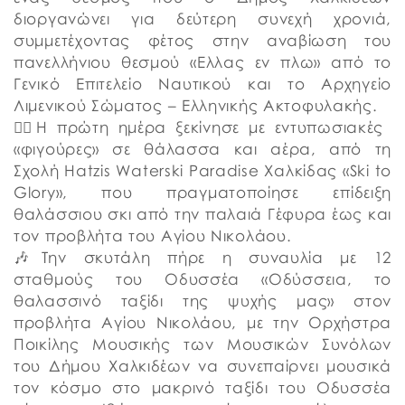
διοργανώνει για δεύτερη συνεχή χρονιά,
συμμετέχοντας φέτος στην αναβίωση του
πανελλήνιου θεσμού «Ελλας εν πλω» από το
Γενικό Επιτελείο Ναυτικού και το Αρχηγείο
Λιμενικού Σώματος – Ελληνικής Ακτοφυλακής.
🏄‍♂️Η πρώτη ημέρα ξεκίνησε με εντυπωσιακές
«φιγούρες» σε θάλασσα και αέρα, από τη
Σχολή Hatzis Waterski Paradise Χαλκίδας «Ski to
Glory», που πραγματοποίησε επίδειξη
θαλάσσιου σκι από την παλαιά Γέφυρα έως και
τον προβλήτα του Αγίου Νικολάου.
🎶Την σκυτάλη πήρε η συναυλία με 12
σταθμούς του Οδυσσέα «Οδύσσεια, το
θαλασσινό ταξίδι της ψυχής μας» στον
προβλήτα Αγίου Νικολάου, με την Ορχήστρα
Ποικίλης Μουσικής των Μουσικών Συνόλων
του Δήμου Χαλκιδέων να συνεπαίρνει μουσικά
τον κόσμο στο μακρινό ταξίδι του Οδυσσέα