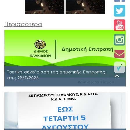
Περισσότερα
Τακτική συνεδρίαση της Δημοτικής Επιτροπής
στις 29/7/2026
Παρασκευή, 24 Ιουλίου 2026
Τακτική συνεδρίαση της Δημοτικής Επιτροπής θα
διεξαχθεί στο Δημοτικό Κατάστημα επί των οδών
Ληλαντίων και Μεγασθένους 34, την Τετάρτη 29
Ιουλίου 2026 και ώρα 10:00 π.μ., για συζήτηση και
λήψη απόφασης στα παρακάτω θέματα της