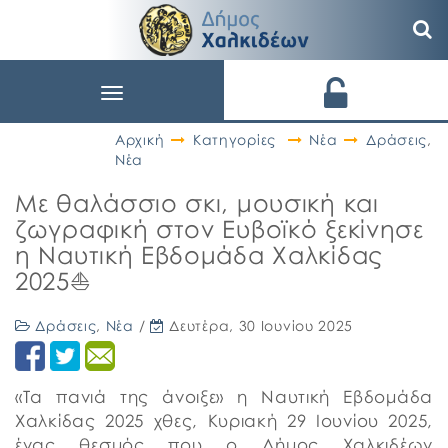
Toggle
navigation
Αρχική
Κατηγορίες
Νέα
Δράσεις
,
Νέα
Με θαλάσσιο σκι, μουσική και
ζωγραφική στον Ευβοϊκό ξεκίνησε
η Ναυτική Εβδομάδα Χαλκίδας
2025⛵️
Δράσεις
,
Νέα
/
Δευτέρα, 30 Ιουνίου 2025
«Τα πανιά της άνοιξε» η Ναυτική Εβδομάδα
Χαλκίδας 2025 χθες, Κυριακή 29 Ιουνίου 2025,
ένας θεσμός που ο Δήμος Χαλκιδέων