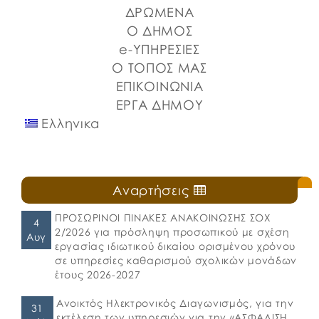
Λιμένων Ν. Εύβοιας και του Επιμελητηρίου Εύβοιας.
ΔΡΩΜΕΝΑ
⚓️Η επίσημη έναρξη πραγματοποιήθηκε με την
Ο ΔΗΜΟΣ
καθιερωμένη […]
e-ΥΠΗΡΕΣΙΕΣ
Ο ΤΟΠΟΣ ΜΑΣ
ΕΠΙΚΟΙΝΩΝΙΑ
ΕΡΓΑ ΔΗΜΟΥ
Ελληνικα
Αναρτήσεις
ΠΡΟΣΩΡΙΝΟΙ ΠΙΝΑΚΕΣ ΑΝΑΚΟΙΝΩΣΗΣ ΣΟΧ
4
2/2026 για πρόσληψη προσωπικού με σχέση
Αυγ
εργασίας ιδιωτικού δικαίου ορισμένου χρόνου
σε υπηρεσίες καθαρισμού σχολικών μονάδων
έτους 2026-2027
Ανοικτός Ηλεκτρονικός Διαγωνισμός, για την
31
εκτέλεση των υπηρεσιών για την «ΑΣΦΑΛΙΣΗ