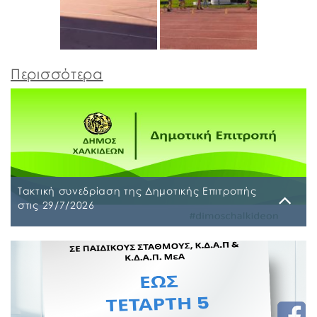
Περισσότερα
Τακτική συνεδρίαση της Δημοτικής Επιτροπής
στις 29/7/2026
Παρασκευή, 24 Ιουλίου 2026
Τακτική συνεδρίαση της Δημοτικής Επιτροπής θα
διεξαχθεί στο Δημοτικό Κατάστημα επί των οδών
Ληλαντίων και Μεγασθένους 34, την Τετάρτη 29
Ιουλίου 2026 και ώρα 10:00 π.μ., για συζήτηση και