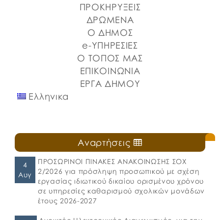
Στερεάς Ελλάδας και του Ο.Π.Α.ΣΤ.Ε, του Οργανισμού
ΠΡΟΚΗΡΥΞΕΙΣ
Λιμένων Ν. Εύβοιας και του Επιμελητηρίου Εύβοιας.
ΔΡΩΜΕΝΑ
⚓️Η επίσημη έναρξη πραγματοποιήθηκε με την
Ο ΔΗΜΟΣ
καθιερωμένη […]
e-ΥΠΗΡΕΣΙΕΣ
Ο ΤΟΠΟΣ ΜΑΣ
ΕΠΙΚΟΙΝΩΝΙΑ
ΕΡΓΑ ΔΗΜΟΥ
Ελληνικα
Αναρτήσεις
ΠΡΟΣΩΡΙΝΟΙ ΠΙΝΑΚΕΣ ΑΝΑΚΟΙΝΩΣΗΣ ΣΟΧ
4
2/2026 για πρόσληψη προσωπικού με σχέση
Αυγ
εργασίας ιδιωτικού δικαίου ορισμένου χρόνου
σε υπηρεσίες καθαρισμού σχολικών μονάδων
έτους 2026-2027