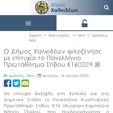
Toggle
navigation
Αρχική
Κατηγορίες
Νέα
Δράσεις
,
Νέα
Ο Δήμος Χαλκιδέων φιλοξένησε
με επιτυχία το Πανελλήνιο
Πρωτάθλημα Στίβου Κ16🏃🏻‍♀️🏃🏼
Δράσεις
,
Νέα
/
Δευτέρα, 14 Ιουλίου 2025
Με επιτυχία διεξήχθη στη Χαλκίδα και στο
Δημοτικό Στάδιο το Πανελλήνιο Αναπτυξιακό
Πρωτάθλημα Στίβου Κ16 (Αγοριών-Κοριτσιών)
Νότιου Ομίλου, που συνδιοργάνωσαν ο