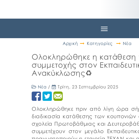
Toggle
navigation
Αρχική
Κατηγορίες
Νέα
Ολοκληρώθηκε η κατάθεση 
συμμετοχής στον Εκπαιδευτ
Ανακύκλωσης♻️
Νέα
/
Τρίτη, 23 Σεπτεμβρίου 2025
Ολοκληρώθηκε πριν από λίγη ώρα σήμε
διαδικασία κατάθεσης των κουπονιώ
σχολεία Πρωτοβάθμιας και Δευτεροβάθ
συμμετέχουν στον μεγάλο Εκπαιδευτ
πραγματοποιούν η εταιρεία ΤΕΧΑΝ και 