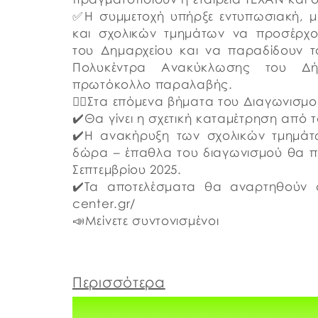
✅Η συμμετοχή υπήρξε εντυπωσιακή, 
και σχολικών τμημάτων να προσέρχο
του Δημαρχείου και να παραδίδουν 
Πολυκέντρα Ανακύκλωσης του Δή
πρωτόκολλο παραλαβής.
👉🏼Στα επόμενα βήματα του Διαγωνισμο
✔️Θα γίνει η σχετική καταμέτρηση από
✔️Η ανακήρυξη των σχολικών τμημάτ
δώρα – έπαθλα του διαγωνισμού θα π
Σεπτεμβρίου 2025.
✔️Τα αποτελέσματα θα αναρτηθούν στ
center.gr/
📣Μείνετε συντονισμένοι
Περισσότερα