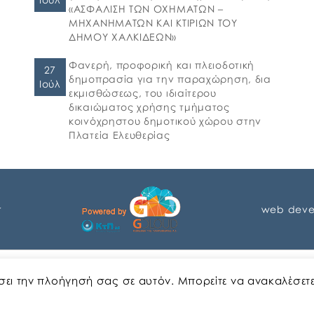
«ΑΣΦΑΛΙΣΗ ΤΩΝ ΟΧΗΜΑΤΩΝ –
ΜΗΧΑΝΗΜΑΤΩΝ ΚΑΙ ΚΤΙΡΙΩΝ ΤΟΥ
ΔΗΜΟΥ ΧΑΛΚΙΔΕΩΝ»
Φανερή, προφορική και πλειοδοτική
27
δημοπρασία για την παραχώρηση, δια
Ιούλ
εκμισθώσεως, του ιδιαίτερου
δικαιώματος χρήσης τμήματος
κοινόχρηστου δημοτικού χώρου στην
Πλατεία Ελευθερίας
r
web deve
Αγγλικα
Ελληνικα
ώσει την πλοήγησή σας σε αυτόν. Μπορείτε να ανακαλέσετ