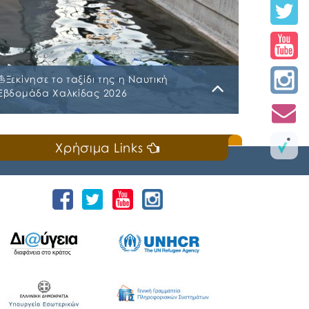
⛵️Ξεκίνησε το ταξίδι της η Ναυτική
Εβδομάδα Χαλκίδας 2026
Κυριακή, 19 Ιουλίου 2026
Χρήσιμα Links
📣Για 3η συνεχή χρονιά «άνοιξε πανιά» η
Ναυτική Εβδομάδα Χαλκίδας χθες, Σάββατο
18 Ιουλίου 2026, που διοργανώνουν ο Δήμος
Χαλκιδέων και η Ιερά Μητρόπολη Χαλκίδος,
Ιστιαίας και Βορείων Σποράδων, με την
υποστήριξη της Περιφέρειας Στερεάς
Ελλάδας και του Ο.Π.Α.ΣΤ.Ε, του Οργανισμού
Λιμένων Ν. Εύβοιας και του Επιμελητηρίου
Εύβοιας. ⚓️Η επίσημη έναρξη
πραγματοποιήθηκε με την καθιερωμένη […]