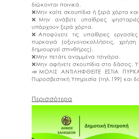
διώκονται ποινικά.
❌Μην καίτε σκουπίδια ή ξερά χόρτα και
❌Μην ανάβετε υπαίθριες ψησταρι
υπάρχουν ξερά χόρτα.
❌Αποφύγετε τις υπαίθριες εργασίε
πυρκαγιά ​(οξυγονοκολλήσεις, χρήσ
δημιουργεί σπινθήρες).
❌Μην πετάτε αναμμένα τσιγάρα.
❌Μην αφήνετε σκουπίδια στο δάσος. Υ
📣ΜΟΛΙΣ ΑΝΤΙΛΗΦΘΕΙΤΕ ΕΣΤΙΑ ΠΥΡΚ
Πυροσβεστική Υπηρεσία (τηλ.199) και 
Περισσότερα