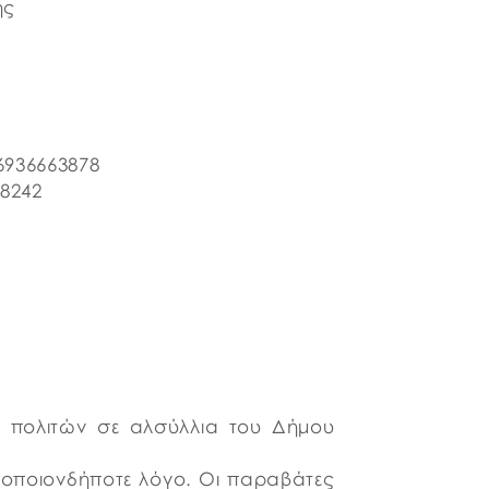
ης
6936663878
8242
 πολιτών σε αλσύλλια του Δήμου
 οποιονδήποτε λόγο. Οι παραβάτες