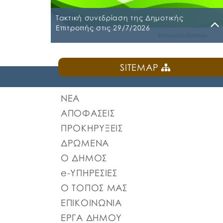
Τακτική συνεδρίαση της Δημοτικής
Επιτροπής στις 29/7/2026
Παρασκευή, 24 Ιουλίου 2026
SITEMAP
Τακτική συνεδρίαση της Δημοτικής Επιτροπή
θα διεξαχθεί στο Δημοτικό Κατάστημα επί
των οδών Ληλαντίων και Μεγασθένους 34,
ΝΕΑ
την Τετάρτη 29 Ιουλίου 2026 και ώρα 10:00
π.μ., για συζήτηση και λήψη απόφασης στα
ΑΠΟΦΑΣΕΙΣ
παρακάτω θέματα της ημερήσιας διάταξης,
ΠΡΟΚΗΡΥΞΕΙΣ
σύμφωνα με: α) το άρθρο 77 του Ν.
4555/2018 που αντικατέστησε το άρθρο 75
ΔΡΩΜΕΝΑ
του Ν.3852/2010, β) το […]
Ο ΔΗΜΟΣ
e-ΥΠΗΡΕΣΙΕΣ
Ο ΤΟΠΟΣ ΜΑΣ
ΕΠΙΚΟΙΝΩΝΙΑ
ΕΡΓΑ ΔΗΜΟΥ