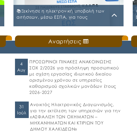
📚Ξεκίνησε η ηλεκτρονική υποβολή των
αιτήσεων, μέσω ΕΣΠΑ, για τους
Παιδικούς Σταθμούς, τα ΚΔΑΠ και ΚΔΑΠ-
ΜΕΑ του Δήμου Χαλκιδέων
Δευτέρα, 20 Ιουλίου 2026
Αναρτήσεις
ς
🛎️Ο Δήμος Χαλκιδέων ενημερώνει τους γονείς
και τους κηδεμόνες ότι, ξεκίνησε η
ηλεκτρονική υποβολή αιτήσεων για τη
συμμετοχή στο πρόγραμμα «Προώθηση και
ΠΡΟΣΩΡΙΝΟΙ ΠΙΝΑΚΕΣ ΑΝΑΚΟΙΝΩΣΗΣ
4
υποστήριξη παιδιών για την ένταξή τους
ΣΟΧ 2/2026 για πρόσληψη προσωπικού
Αυγ
στην προσχολική εκπαίδευση καθώς και για
με σχέση εργασίας ιδιωτικού δικαίου
τη πρόσβαση παιδιών σχολικής ηλικίας,
ορισμένου χρόνου σε υπηρεσίες
εφήβων και ατόμων με αναπηρία, σε
καθαρισμού σχολικών μονάδων έτους
υπηρεσίες δημιουργικής απασχόλησης» για
2026-2027
το σχολικό έτος 2026-2027. 👉Οι αιτήσεις […]
Ανοικτός Ηλεκτρονικός Διαγωνισμός,
31
για την εκτέλεση των υπηρεσιών για την
Ιούλ
«ΑΣΦΑΛΙΣΗ ΤΩΝ ΟΧΗΜΑΤΩΝ –
ΜΗΧΑΝΗΜΑΤΩΝ ΚΑΙ ΚΤΙΡΙΩΝ ΤΟΥ
ΔΗΜΟΥ ΧΑΛΚΙΔΕΩΝ»