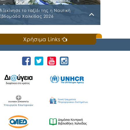
⛵️Ξεκίνησε το ταξίδι της η Ναυτική
Εβδομάδα Χαλκίδας 2026
Κυριακή, 19 Ιουλίου 2026
Χρήσιμα Links
📣Για 3η συνεχή χρονιά «άνοιξε πανιά» η
Ναυτική Εβδομάδα Χαλκίδας χθες, Σάββατο
18 Ιουλίου 2026, που διοργανώνουν ο Δήμος
Χαλκιδέων και η Ιερά Μητρόπολη Χαλκίδος,
Ιστιαίας και Βορείων Σποράδων, με την
υποστήριξη της Περιφέρειας Στερεάς
Ελλάδας και του Ο.Π.Α.ΣΤ.Ε, του Οργανισμού
Λιμένων Ν. Εύβοιας και του Επιμελητηρίου
Εύβοιας. ⚓️Η επίσημη έναρξη
πραγματοποιήθηκε με την καθιερωμένη […]