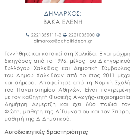
ΔΗΜΑΡΧΟΣ:
ΒΑΚΑ ΕΛΕΝΗ
2221355111-2
2221035000
dimarxos@dchalkideon.gr
Γεννήθηκε και κατοικεί στη Χαλκίδα. Είναι μάχιμη
δικηγόρος από το 1996, μέλος του Δικηγορικού
Συλλόγου Χαλκίδας και Δημοτική Σύμβουλος
του Δήμου Χαλκιδέων από το έτος 2011 μέχρι
και σήμερα. Αποφοίτησε από τη Νομική Σχολή
του Πανεπιστημίου Αθηνών. Είναι παντρεμένη
με τον καθηγητή Φυσικής Αγωγής-επιχειρηματία
Δημήτρη Δεμερτζή και έχει δύο παιδιά τον
Φώτη, μαθητή της Α΄Γυμνασίου και τον Σπύρο,
μαθητή της Δ΄Δημοτικού.
Αυτοδιοικητικές δραστηριότητες