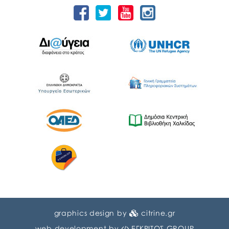
graphics design by
citrine.gr
web development by
ΕΓΚΡΙΤΟΣ GROUP