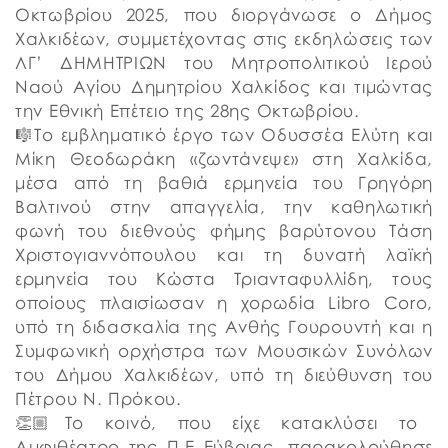
Οκτωβρίου 2025, που διοργάνωσε ο Δήμος
Χαλκιδέων, συμμετέχοντας στις εκδηλώσεις των
ΛΓ’ ΔΗΜΗΤΡΙΩΝ του Μητροπολιτικού Ιερού
Ναού Αγίου Δημητρίου Χαλκίδος και τιμώντας
την Εθνική Επέτειο της 28ης Οκτωβρίου.
🎼Το εμβληματικό έργο των Οδυσσέα Ελύτη και
Μίκη Θεοδωράκη «ζωντάνεψε» στη Χαλκίδα,
μέσα από τη βαθιά ερμηνεία του Γρηγόρη
Βαλτινού στην απαγγελία, την καθηλωτική
φωνή του διεθνούς φήμης βαρύτονου Τάση
Χριστογιαννόπουλου και τη δυνατή λαϊκή
ερμηνεία του Κώστα Τριανταφυλλίδη, τους
οποίους πλαισίωσαν η χορωδία Libro Coro,
υπό τη διδασκαλία της Ανθής Γουρουντή και η
Συμφωνική ορχήστρα των Μουσικών Συνόλων
του Δήμου Χαλκιδέων, υπό τη διεύθυνση του
Πέτρου Ν. Πρόκου.
👏🏼Το κοινό, που είχε κατακλύσει το
Αμφιθέατρο της Π.Ε Εύβοιας, παρακολούθησε