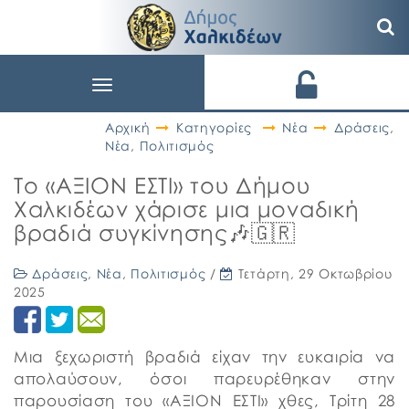
Toggle
navigation
Αρχική
Κατηγορίες
Νέα
Δράσεις
,
Νέα
,
Πολιτισμός
Το «ΑΞΙΟΝ ΕΣΤΙ» του Δήμου
Χαλκιδέων χάρισε μια μοναδική
βραδιά συγκίνησης🎶🇬🇷
Δράσεις
,
Νέα
,
Πολιτισμός
/
Τετάρτη, 29 Οκτωβρίου
2025
Μια ξεχωριστή βραδιά είχαν την ευκαιρία να
απολαύσουν, όσοι παρευρέθηκαν στην
παρουσίαση του «ΑΞΙΟΝ ΕΣΤΙ» χθες, Τρίτη 28