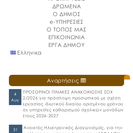
Λιμένων Ν. Εύβοιας και του Επιμελητηρίου Εύβοιας.
ΔΡΩΜΕΝΑ
⚓️Η επίσημη έναρξη πραγματοποιήθηκε με την
Ο ΔΗΜΟΣ
καθιερωμένη […]
e-ΥΠΗΡΕΣΙΕΣ
Ο ΤΟΠΟΣ ΜΑΣ
ΕΠΙΚΟΙΝΩΝΙΑ
ΕΡΓΑ ΔΗΜΟΥ
Ελληνικα
Αναρτήσεις
ΠΡΟΣΩΡΙΝΟΙ ΠΙΝΑΚΕΣ ΑΝΑΚΟΙΝΩΣΗΣ ΣΟΧ
4
2/2026 για πρόσληψη προσωπικού με σχέση
Αυγ
εργασίας ιδιωτικού δικαίου ορισμένου χρόνου
σε υπηρεσίες καθαρισμού σχολικών μονάδων
έτους 2026-2027
Ανοικτός Ηλεκτρονικός Διαγωνισμός, για την
31