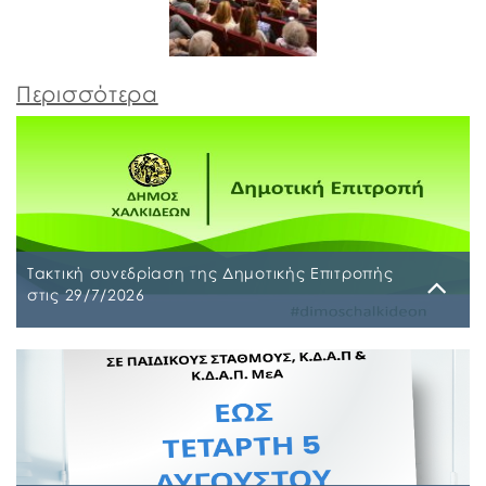
Περισσότερα
Τακτική συνεδρίαση της Δημοτικής Επιτροπής
στις 29/7/2026
Παρασκευή, 24 Ιουλίου 2026
Τακτική συνεδρίαση της Δημοτικής Επιτροπής θα
διεξαχθεί στο Δημοτικό Κατάστημα επί των οδών
Ληλαντίων και Μεγασθένους 34, την Τετάρτη 29
Ιουλίου 2026 και ώρα 10:00 π.μ., για συζήτηση και
λήψη απόφασης στα παρακάτω θέματα της