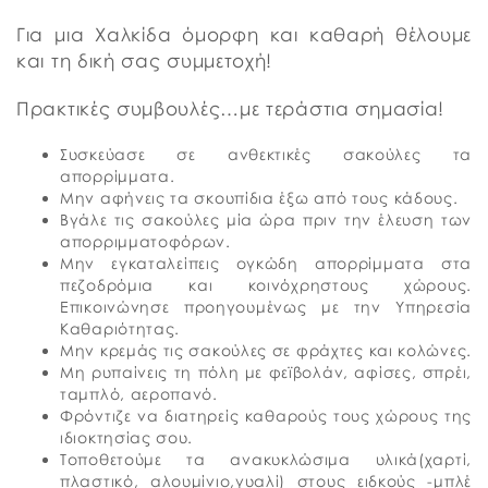
Για μια Χαλκίδα όμορφη και καθαρή θέλουμε
και τη δική σας συμμετοχή!
Πρακτικές συμβουλές…με τεράστια σημασία!
Συσκεύασε σε ανθεκτικές σακούλες τα
απορρίμματα.
Μην αφήνεις τα σκουπίδια έξω από τους κάδους.
Βγάλε τις σακούλες μία ώρα πριν την έλευση των
απορριμματοφόρων.
Μην εγκαταλείπεις ογκώδη απορρίμματα στα
πεζοδρόμια και κοινόχρηστους χώρους.
Επικοινώνησε προηγουμένως με την Υπηρεσία
Καθαριότητας.
Μην κρεμάς τις σακούλες σε φράχτες και κολώνες.
Μη ρυπαίνεις τη πόλη με φεϊβολάν, αφίσες, σπρέι,
ταμπλό, αεροπανό.
Φρόντιζε να διατηρείς καθαρούς τους χώρους της
ιδιοκτησίας σου.
Τοποθετούμε τα ανακυκλώσιμα υλικά(χαρτί,
πλαστικό, αλουμίνιο,γυαλί) στους ειδκούς -μπλέ