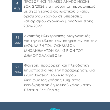
ΑΣΦΑΛΕΙΕΣ ΕΠΕΞΕΡΓΑΣΙΜΗ 2026-2027 09-07-
ΠΡΟΣΩΡΙΝΟΙ ΠΙΝΑΚΕΣ ΑΝΑΚΟΙΝΩΣΗΣ
4
2026 ΠΑΡΑΡΤΗΜΑ Β ΕΕΕΣ PDF_signed
ΣΟΧ 2/2026 για πρόσληψη προσωπικού
Αυγ
ΠΕΡΙΛΗΨΗ ΔΙΑΚΗΡΥΞΗΣ ΑΣΦΑΛΕΙΕΣ_signed
με σχέση εργασίας ιδιωτικού δικαίου
ορισμένου χρόνου σε υπηρεσίες
καθαρισμού σχολικών μονάδων έτους
2026-2027
Ανοικτός Ηλεκτρονικός Διαγωνισμός,
31
για την εκτέλεση των υπηρεσιών για την
Ιούλ
«ΑΣΦΑΛΙΣΗ ΤΩΝ ΟΧΗΜΑΤΩΝ –
ΜΗΧΑΝΗΜΑΤΩΝ ΚΑΙ ΚΤΙΡΙΩΝ ΤΟΥ
ΔΗΜΟΥ ΧΑΛΚΙΔΕΩΝ»
Φανερή, προφορική και πλειοδοτική
27
δημοπρασία για την παραχώρηση, δια
Ιούλ
εκμισθώσεως, του ιδιαίτερου
δικαιώματος χρήσης τμήματος
κοινόχρηστου δημοτικού χώρου στην
Πλατεία Ελευθερίας