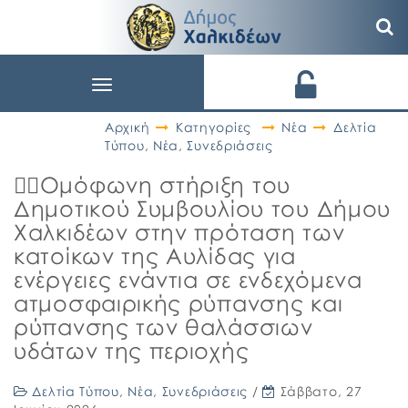
Toggle
navigation
Αρχική
Κατηγορίες
Νέα
Δελτία
Τύπου
,
Νέα
,
Συνεδριάσεις
👉🏼Ομόφωνη στήριξη του
Δημοτικού Συμβουλίου του Δήμου
Χαλκιδέων στην πρόταση των
κατοίκων της Αυλίδας για
ενέργειες ενάντια σε ενδεχόμενα
ατμοσφαιρικής ρύπανσης και
ρύπανσης των θαλάσσιων
υδάτων της περιοχής
Δελτία Τύπου
,
Νέα
,
Συνεδριάσεις
/
Σάββατο, 27