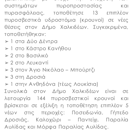
συστημάτων πυροπροστασίας και
πυρασφάλειας, τοποθέτησε 13 επιπλέον
πυροσβεστικά υδροστόμια (κρουνοί) σε νέες
θέσεις στον Δήμο Χαλκιδέων. Συγκεκριμένα,
τοποθετήθηκαν:
➢ 1 στα Δύο Δέντρα
➢ 1 στο Κάστρο Κανήθου
➢ 2 στο Βασιλικό
➢ 2 στο Λευκαντί
➢ 3 στον Άγιο Νικόλαο – Μπούρτζι
➢ 3 στη Δροσιά
➢ 1 στην Ανθηδόνα (τέως Λουκίσια)
Συνολικά στον Δήμο Χαλκιδέων είναι σε
λειτουργία 144 πυροσβεστικοί κρουνοί και
βρίσκεται σε εξέλιξη η τοποθέτηση επιπλέον 5
νέων στις περιοχές: Ποσειδωνία, Γήπεδο
Δροσιάς, Καλοχώρι – Παντείχι, Παραλία
Αυλίδας και Μόρφα Παραλίας Αυλίδας.