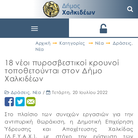
Toggle
navigation
Αρχική
Κατηγορίες
Νέα
Δράσεις
,
Νέα
18 νέοι πυροσβεστικοί κρουνοί
τοποθετούνται στον Δήμο
Χαλκιδέων
Δράσεις
,
Νέα
/
Τετάρτη, 20 Ιουλίου 2022
Στο πλαίσιο των συνεχών εργασιών για την
αντιπυρική θωράκιση, η Δημοτική Επιχείρηση
Ύδρευσης και Αποχέτευσης Χαλκίδας
(Δ.Ε.Υ.Α.Χ.), με στόχο την ενίσχυση των