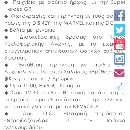
◆ Παιχνίδια με σούπερ ήρωες, με την Super
Heroes GR
◆ Φωτογραφίες και περιήγηση με τους σούπερ
ήρωες της DISNEY, της MARVEL και της DC
◆ Βόλτα με τρενάκια
◆ Διασκεδαστικές δράσεις στο Πάρκο
Κυκλοφοριακής Αγωγής, με το Σωματείο
Επαγγελματιών Εκπαιδευτών Οδηγών Εύβοιας-
Βοιωτίας
◆ Ελεύθερη περιήγηση για παιδιά στο
Αρχαιολογικό Μουσείο Χαλκίδας «Αρέθουσα»
🎬Κεντρική σκηνή / Δρώμενα
◆ Ώρα 10:00, Επίδειξη Kangoo
◆ Ώρα 12:30, παιδική θεατρική παράσταση με
υπηρεσίες προσβασιμότητας στην ελληνική
νοηματική γλώσσα, με τον NEVRONA
◆ Ώρα 13:30, Θεατρική παράσταση
«Νεραϊδοζευγάρι», με την Ιωάννα
Μερκουριάδου