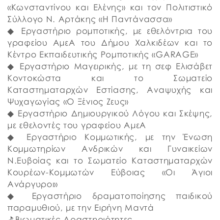
«Κωνσταντίνου και Ελένης» και τον Πολιτιστικό
Σύλλογο Ν. Αρτάκης «Η Παντάνασσα»
◆ Εργαστήριο ρομποτικής, με εθελόντρια του
γραφείου ΑμεΑ του Δήμου Χαλκιδέων και το
Κέντρο Εκπαιδευτικής Ρομποτικής «GARAGE»
◆ Εργαστήριο Μαγειρικής, με τη σεφ Ελισάβετ
Κοντοκώστα και το Σωματείο
Καταστηματαρχών Εστίασης, Αναψυχής και
Ψυχαγωγίας «Ο Ξένιος Ζευς»
◆ Εργαστήριο Δημιουργικού Λόγου και Σκέψης,
με εθελοντές του γραφείου ΑμεΑ
◆ Εργαστήριο Κομμωτικής, με την Ένωση
Κομμωτηρίων Ανδρικών και Γυναικείων
Ν.Ευβοίας και το Σωματείο Καταστηματαρχών
Κουρέων-Κομμωτών Εύβοιας «Οι Άγιοι
Ανάργυροι»
◆ Εργαστήριο δραματοποίησης παιδικού
παραμυθιού, με την Ειρήνη Μαντά
⛳️Βιωματικές Δραστηριότητες