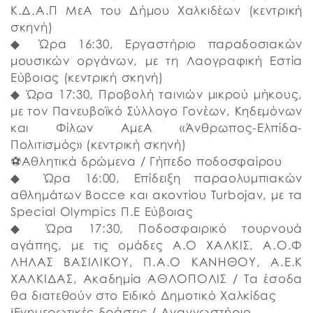
Κ.Δ.Α.Π ΜεΑ του Δήμου Χαλκιδέων (κεντρική
σκηνή)
◆ Ώρα 16:30, Εργαστήριο παραδοσιακών
μουσικών οργάνων, με τη Λαογραφική Εστία
Εύβοιας (κεντρική σκηνή)
◆ Ώρα 17:30, Προβολή ταινιών μικρού μήκους,
με τον Πανευβοϊκό Σύλλογο Γονέων, Κηδεμόνων
και Φίλων ΑμεΑ «Άνθρωπος-Ελπίδα-
Πολιτισμός» (κεντρική σκηνή)
⚽️Αθλητικά δρώμενα / Γήπεδο ποδοσφαίρου
◆ Ώρα 16:00, Επίδειξη παραολυμπιακών
αθλημάτων Bocce και ακοντίου Turbojav, με τα
Special Olympics Π.Ε Εύβοιας
◆ Ώρα 17:30, Ποδοσφαιρικό τουρνουά
αγάπης, με τις ομάδες Α.Ο ΧΑΛΚΙΣ, Α.Ο.Φ
ΛΗΛΑΣ ΒΑΣΙΛΙΚΟΥ, Π.Α.Ο ΚΑΝΗΘΟΥ, Α.Ε.Κ
ΧΑΛΚΙΔΑΣ, Ακαδημία ΑΘΛΟΠΟΛΙΣ / Τα έσοδα
θα διατεθούν στο Ειδικό Δημοτικό Χαλκίδας
ℹ️Ενημερωτικές δράσεις / Αναγνωστήριο