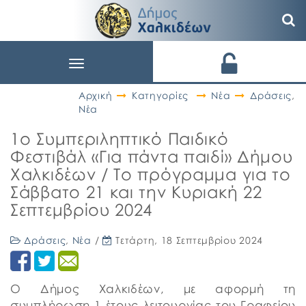
Toggle
navigation
Αρχική
Κατηγορίες
Νέα
Δράσεις
,
Νέα
1ο Συμπεριληπτικό Παιδικό
Φεστιβάλ «Για πάντα παιδί» Δήμου
Χαλκιδέων / Το πρόγραμμα για το
Σάββατο 21 και την Κυριακή 22
Σεπτεμβρίου 2024
Δράσεις
,
Νέα
/
Τετάρτη, 18 Σεπτεμβρίου 2024
Ο Δήμος Χαλκιδέων, με αφορμή τη
συμπλήρωση 1 έτους λειτουργίας του Γραφείου