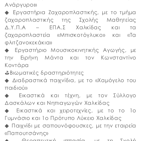
Ανάργυροι»
◆ Εργαστήρια Ζαχαροπλαστικής, με το τμήμα
ζαχαροπλαστικής της Σχολής Μαθητείας
Δ.Υ.Π.Α – ΕΠΑ.Σ Χαλκίδας και τα
ζαχαροπλαστεία «Μπισκοτόγλυκο» και «Τα
φλιτζανοκεκάκια»
◆ Εργαστήριο Μουσικοκινητικής Αγωγής, με
την Ειρήνη Μάντα και τον Κωνσταντίνο
Κοντάρα
⛳️Βιωματικές δραστηριότητες
◆ Διαδραστικά παιχνίδια, με το «Χαμόγελο του
παιδιού»
◆ Εικαστικά και τέχνη, με τον Σύλλογο
Δασκάλων και Νηπιαγωγών Χαλκίδας
◆ Εικαστικά και χειροτεχνίες, με το το 1ο
Γυμνάσιο και 1ο Πρότυπο Λύκειο Χαλκίδας
◆ Παιχνίδι με σαπουνόφουσκες, με την εταιρεία
«Παπουτσάνης»
◆ Θεραπευτική ιππασία, με τη Σχολή