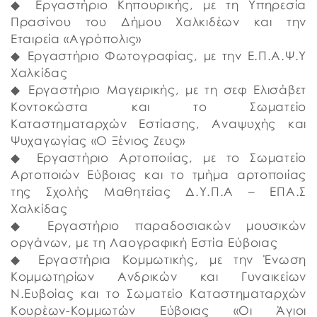
◆ Εργαστήριο Κηπουρικής, με τη Υπηρεσία
Πρασίνου του Δήμου Χαλκιδέων και την
Εταιρεία «Αγρόπολις»
◆ Εργαστήριο Φωτογραφίας, με την Ε.Π.Α.Ψ.Υ
Χαλκίδας
◆ Εργαστήριο Μαγειρικής, με τη σεφ Ελισάβετ
Κοντοκώστα και το Σωματείο
Καταστηματαρχών Εστίασης, Αναψυχής και
Ψυχαγωγίας «Ο Ξένιος Ζευς»
◆ Εργαστήριο Αρτοποιίας, με το Σωματείο
Αρτοποιών Εύβοιας και το τμήμα αρτοποιίας
της Σχολής Μαθητείας Δ.Υ.Π.Α – ΕΠΑ.Σ
Χαλκίδας
◆ Εργαστήριο παραδοσιακών μουσικών
οργάνων, με τη Λαογραφική Εστία Εύβοιας
◆ Εργαστήρια Κομμωτικής, με την Ένωση
Κομμωτηρίων Ανδρικών και Γυναικείων
Ν.Ευβοίας και το Σωματείο Καταστηματαρχών
Κουρέων-Κομμωτών Εύβοιας «Οι Άγιοι