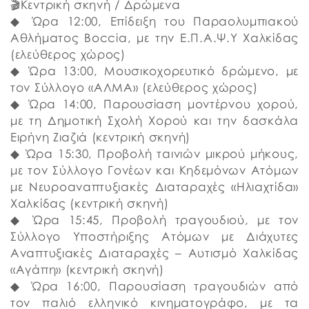
🎬Κεντρική σκηνή / Δρώμενα
◆ Ώρα 12:00, Επίδειξη του Παραολυμπιακού
Αθλήματος Boccia, με την Ε.Π.Α.Ψ.Υ Χαλκίδας
(ελεύθερος χώρος)
◆ Ώρα 13:00, Μουσικοχορευτικό δρώμενο, με
τον Σύλλογο «ΑΛΜΑ» (ελεύθερος χώρος)
◆ Ώρα 14:00, Παρουσίαση μοντέρνου χορού,
με τη Δημοτική Σχολή Χορού και την δασκάλα
Ειρήνη Ζιαζιά (κεντρική σκηνή)
◆ Ώρα 15:30, Προβολή ταινιών μικρού μήκους,
με τον Σύλλογο Γονέων και Κηδεμόνων Ατόμων
με Νευροαναπτυξιακές Διαταραχές «Ηλιαχτίδα»
Χαλκίδας (κεντρική σκηνή)
◆ Ώρα 15:45, Προβολή τραγουδιού, με τον
Σύλλογο Υποστήριξης Ατόμων με Διάχυτες
Αναπτυξιακές Διαταραχές – Αυτισμό Χαλκίδας
«Αγάπη» (κεντρική σκηνή)
◆ Ώρα 16:00, Παρουσίαση τραγουδιών από
τον παλιό ελληνικό κινηματογράφο, με τα