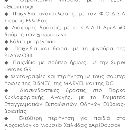
«Θέριππος»
◆ Παιχνίδια ανακύκλωσης, με τον Φ.Ο.Δ.Σ.Α
Στερεάς Ελλάδας
◆ Διάφορες δράσεις, με το Κ.Δ.Α.Π ΑμεΑ «Ο
δρόμος των χρωμάτων»
◆ Βόλτα με τρενάκια
◆ Παιχνίδια και δώρα, με τη φιγούρα της
PLAYMOBIL
◆ Παιχνίδια με σούπερ ήρωες, με την Super
Heroes GR
◆ Φωτογραφίες και περιήγηση με τους σούπερ
ήρωες της DISNEY, της MARVEL και της DC
◆ Διασκεδαστικές δράσεις στο Πάρκο
Κυκλοφοριακής Αγωγής, με το Σωματείο
Επαγγελματιών Εκπαιδευτών Οδηγών Εύβοιας-
Βοιωτίας
◆ Ελεύθερη περιήγηση για παιδιά στο
Αρχαιολογικό Μουσείο Χαλκίδας «Αρέθουσα»