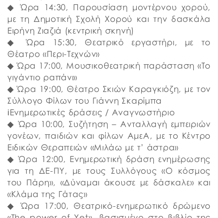
◆ Ώρα 14:30, Παρουσίαση μοντέρνου χορού,
με τη Δημοτική Σχολή Χορού και την δασκάλα
Ειρήνη Ζιαζιά (κεντρική σκηνή)
◆ Ώρα 15:30, Θεατρικό εργαστήρι, με το
Θέατρο «Περι-Τεχνών»
◆ Ώρα 17:00, Μουσικοθεατρική παράσταση «Το
γιγάντιο ραπάνι»
◆ Ώρα 19:00, Θέατρο Σκιών Καραγκιόζη, με τον
Σύλλογο Φίλων του Γιάννη Σκαρίμπα
ℹ️Ενημερωτικές δράσεις / Αναγνωστήριο
◆ Ώρα 10:00, Συζήτηση – Ανταλλαγή εμπειριών
γονέων, παιδιών και φίλων ΑμεΑ, με το Κέντρο
Ειδικών Θεραπειών «Μιλάω με τ’ άστρα»
◆ Ώρα 12:00, Ενημερωτική δράση ενημέρωσης
για τη ΔΕ-ΠΥ, με τους Συλλόγους «Ο κόσμος
του Πάρη», «Δύναμαι άκουσε με δάσκαλε» και
«Κλάμα της Γάτας»
◆ Ώρα 17:00, Θεατρικό-ενημερωτικό δρώμενο
«The power of Yet», βασισμένο στο βιβλίο της