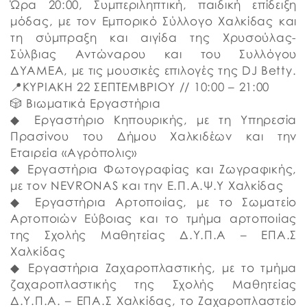
Ώρα 20:00, Συμπεριληπτική, παιδική επίδειξη
μόδας, με τον Εμπορικό Σύλλογο Χαλκίδας και
τη σύμπραξη και αιγίδα της Χρυσούλας-
Σύλβιας Αντώναρου και του Συλλόγου
ΔΥΑΜΕΑ, με τις μουσικές επιλογές της DJ Betty.
📍ΚΥΡΙΑΚΗ 22 ΣΕΠΤΕΜΒΡΙΟΥ // 10:00 – 21:00
🎲 Βιωματικά Εργαστήρια
◆ Εργαστήριο Κηπουρικής, με τη Υπηρεσία
Πρασίνου του Δήμου Χαλκιδέων και την
Εταιρεία «Αγρόπολις»
◆ Εργαστήρια Φωτογραφίας και Ζωγραφικής,
με τον NEVRONAS και την Ε.Π.Α.Ψ.Υ Χαλκίδας
◆ Εργαστήρια Αρτοποιίας, με το Σωματείο
Αρτοποιών Εύβοιας και το τμήμα αρτοποιίας
της Σχολής Μαθητείας Δ.Υ.Π.Α – ΕΠΑ.Σ
Χαλκίδας
◆ Εργαστήρια Ζαχαροπλαστικής, με το τμήμα
ζαχαροπλαστικής της Σχολής Μαθητείας
Δ.Υ.Π.Α. – ΕΠΑ.Σ Χαλκίδας, το Ζαχαροπλαστείο