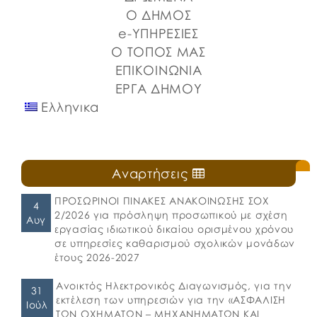
⚓️Η επίσημη έναρξη πραγματοποιήθηκε με την
Ο ΔΗΜΟΣ
καθιερωμένη […]
e-ΥΠΗΡΕΣΙΕΣ
Ο ΤΟΠΟΣ ΜΑΣ
ΕΠΙΚΟΙΝΩΝΙΑ
ΕΡΓΑ ΔΗΜΟΥ
Ελληνικα
Αναρτήσεις
ΠΡΟΣΩΡΙΝΟΙ ΠΙΝΑΚΕΣ ΑΝΑΚΟΙΝΩΣΗΣ ΣΟΧ
4
2/2026 για πρόσληψη προσωπικού με σχέση
Αυγ
εργασίας ιδιωτικού δικαίου ορισμένου χρόνου
σε υπηρεσίες καθαρισμού σχολικών μονάδων
έτους 2026-2027
Ανοικτός Ηλεκτρονικός Διαγωνισμός, για την
31
εκτέλεση των υπηρεσιών για την «ΑΣΦΑΛΙΣΗ
Ιούλ
ΤΩΝ ΟΧΗΜΑΤΩΝ – ΜΗΧΑΝΗΜΑΤΩΝ ΚΑΙ