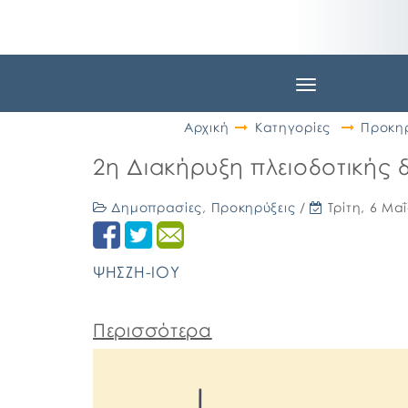
Toggle
navigation
Αρχική
Κατηγορίες
Προκηρ
2η Διακήρυξη πλειοδοτική
Δημοπρασίες
,
Προκηρύξεις
/
Τρίτη, 6 Μα
ΨΗΣΖΗ-ΙΟΥ
Περισσότερα