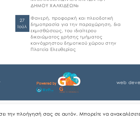
ΔΗΜΟΥ ΧΑΛΚΙΔΕΩΝ»
Φανερή, προφορική και πλειοδοτική
27
δημοπρασία για την παραχώρηση, δια
Ιούλ
εκμισθώσεως, του ιδιαίτερου
δικαιώματος χρήσης τμήματος
κοινόχρηστου δημοτικού χώρου στην
Πλατεία Ελευθερίας
r
web deve
Αγγλικα
Ελληνικα
ώσει την πλοήγησή σας σε αυτόν. Μπορείτε να ανακαλέσετ