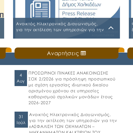
Ανοικτός Ηλεκτρονικός Διαγωνισμός,
για την εκτέλεση των υπηρεσιών για την
«ΑΣΦΑΛΙΣΗ ΤΩΝ ΟΧΗΜΑΤΩΝ –
ΜΗΧΑΝΗΜΑΤΩΝ ΚΑΙ ΚΤΙΡΙΩΝ ΤΟΥ ΔΗΜΟΥ
Παρασκευή, 31 Ιουλίου 2026
ΧΑΛΚΙΔΕΩΝ»
Αναρτήσεις
Α.Δ.Ε. 776-2026 ΚΗΜΔΗΣ ΠΑΡΑΡΤΗΜΑ Α’
ΜΕΛΕΤΗ ΑΣΦΑΛΕΙΕΣ 2026-2027 09-07-
2026_signed ΠΑΡΑΡΤΗΜΑ Α’ ΜΕΛΕΤΗ
ΑΣΦΑΛΕΙΕΣ ΕΠΕΞΕΡΓΑΣΙΜΗ 2026-2027 09-07-
ΠΡΟΣΩΡΙΝΟΙ ΠΙΝΑΚΕΣ ΑΝΑΚΟΙΝΩΣΗΣ
4
2026 ΠΑΡΑΡΤΗΜΑ Β ΕΕΕΣ PDF_signed
ΣΟΧ 2/2026 για πρόσληψη προσωπικού
Αυγ
ΠΕΡΙΛΗΨΗ ΔΙΑΚΗΡΥΞΗΣ ΑΣΦΑΛΕΙΕΣ_signed
με σχέση εργασίας ιδιωτικού δικαίου
ορισμένου χρόνου σε υπηρεσίες
καθαρισμού σχολικών μονάδων έτους
2026-2027
Ανοικτός Ηλεκτρονικός Διαγωνισμός,
31
για την εκτέλεση των υπηρεσιών για την
Ιούλ
«ΑΣΦΑΛΙΣΗ ΤΩΝ ΟΧΗΜΑΤΩΝ –
ΜΗΧΑΝΗΜΑΤΩΝ ΚΑΙ ΚΤΙΡΙΩΝ ΤΟΥ