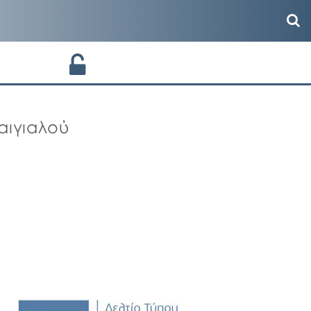
αιγιαλού