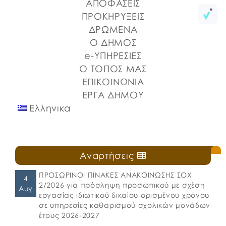
Σποράδων, με την υποστήριξη της Περιφέρειας
ΑΠΟΦΑΣΕΙΣ
Στερεάς Ελλάδας και του Ο.Π.Α.ΣΤ.Ε, του Οργανισμού
ΠΡΟΚΗΡΥΞΕΙΣ
Λιμένων Ν. Εύβοιας και του Επιμελητηρίου Εύβοιας.
ΔΡΩΜΕΝΑ
⚓️Η επίσημη έναρξη πραγματοποιήθηκε με την
Ο ΔΗΜΟΣ
καθιερωμένη […]
e-ΥΠΗΡΕΣΙΕΣ
Ο ΤΟΠΟΣ ΜΑΣ
ΕΠΙΚΟΙΝΩΝΙΑ
ΕΡΓΑ ΔΗΜΟΥ
Ελληνικα
Αναρτήσεις
ΠΡΟΣΩΡΙΝΟΙ ΠΙΝΑΚΕΣ ΑΝΑΚΟΙΝΩΣΗΣ ΣΟΧ
4
2/2026 για πρόσληψη προσωπικού με σχέση
Αυγ
εργασίας ιδιωτικού δικαίου ορισμένου χρόνου
σε υπηρεσίες καθαρισμού σχολικών μονάδων
έτους 2026-2027