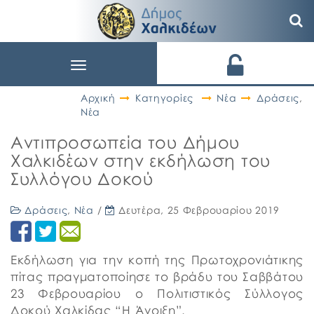
Toggle
navigation
Αρχική
Κατηγορίες
Νέα
Δράσεις
,
Νέα
Αντιπροσωπεία του Δήμου
Χαλκιδέων στην εκδήλωση του
Συλλόγου Δοκού
Δράσεις
,
Νέα
/
Δευτέρα, 25 Φεβρουαρίου 2019
Εκδήλωση για την κοπή της Πρωτοχρονιάτικης
πίτας πραγματοποίησε το βράδυ του Σαββάτου
23 Φεβρουαρίου ο Πολιτιστικός Σύλλογος
Δοκού Χαλκίδας “Η Άνοιξη”.