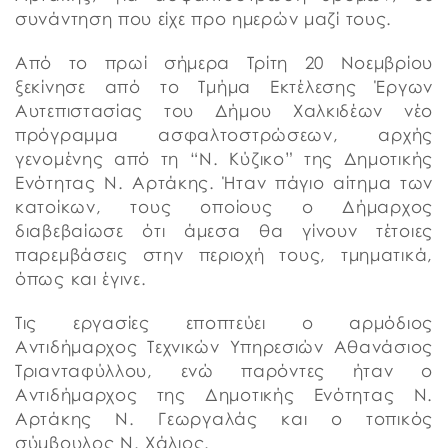
συνάντηση που είχε προ ημερών μαζί τους.
Από το πρωί σήμερα Τρίτη 20 Νοεμβρίου
ξεκίνησε από το Τμήμα Εκτέλεσης Έργων
Αυτεπιστασίας του Δήμου Χαλκιδέων νέο
πρόγραμμα ασφαλτοστρώσεων, αρχής
γενομένης από τη “Ν. Κύζικο” της Δημοτικής
Ενότητας Ν. Αρτάκης. Ήταν πάγιο αίτημα των
κατοίκων, τους οποίους ο Δήμαρχος
διαβεβαίωσε ότι άμεσα θα γίνουν τέτοιες
παρεμβάσεις στην περιοχή τους, τμηματικά,
όπως και έγινε.
Τις εργασίες εποπτεύει ο αρμόδιος
Αντιδήμαρχος Τεχνικών Υπηρεσιών Αθανάσιος
Τριανταφύλλου, ενώ παρόντες ήταν ο
Αντιδήμαρχος της Δημοτικής Ενότητας Ν.
Αρτάκης Ν. Γεωργαλάς και ο τοπικός
σύμβουλος Ν. Χάλιος.