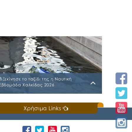
⛵️Ξεκίνησε το ταξίδι της η Ναυτική
Εβδομάδα Χαλκίδας 2026
Κυριακή, 19 Ιουλίου 2026
Χρήσιμα Links
📣Για 3η συνεχή χρονιά «άνοιξε πανιά» η
Ναυτική Εβδομάδα Χαλκίδας χθες, Σάββατο
18 Ιουλίου 2026, που διοργανώνουν ο Δήμος
Χαλκιδέων και η Ιερά Μητρόπολη Χαλκίδος,