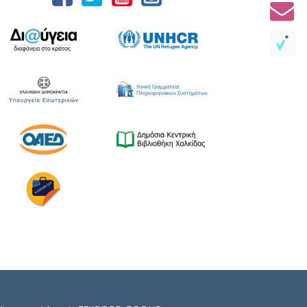
Ιστιαίας και Βορείων Σποράδων, με την
υποστήριξη της Περιφέρειας Στερεάς
Ελλάδας και του Ο.Π.Α.ΣΤ.Ε, του Οργανισμού
Λιμένων Ν. Εύβοιας και του Επιμελητηρίου
Εύβοιας. ⚓️Η επίσημη έναρξη
πραγματοποιήθηκε με την καθιερωμένη […]