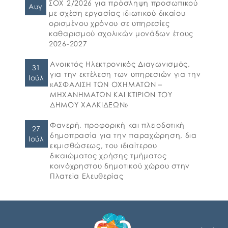
υποστήριξη παιδιών για την ένταξή τους
ΣΟΧ 2/2026 για πρόσληψη προσωπικού
Αυγ
στην προσχολική εκπαίδευση καθώς και για
με σχέση εργασίας ιδιωτικού δικαίου
τη πρόσβαση παιδιών σχολικής ηλικίας,
ορισμένου χρόνου σε υπηρεσίες
εφήβων και ατόμων με αναπηρία, σε
καθαρισμού σχολικών μονάδων έτους
υπηρεσίες δημιουργικής απασχόλησης» για
2026-2027
το σχολικό έτος 2026-2027. 👉Οι αιτήσεις […]
Ανοικτός Ηλεκτρονικός Διαγωνισμός,
31
για την εκτέλεση των υπηρεσιών για την
Ιούλ
«ΑΣΦΑΛΙΣΗ ΤΩΝ ΟΧΗΜΑΤΩΝ –
ΜΗΧΑΝΗΜΑΤΩΝ ΚΑΙ ΚΤΙΡΙΩΝ ΤΟΥ
ΔΗΜΟΥ ΧΑΛΚΙΔΕΩΝ»
Φανερή, προφορική και πλειοδοτική
27
δημοπρασία για την παραχώρηση, δια
Ιούλ
εκμισθώσεως, του ιδιαίτερου
δικαιώματος χρήσης τμήματος
κοινόχρηστου δημοτικού χώρου στην
Πλατεία Ελευθερίας