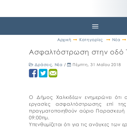
Toggle
navigation
Αρχική
Κατηγορίες
Νέα
Ασφαλτόστρωση στην οδό Τ
Δράσεις
,
Νέα
/
Πέμπτη, 31 Μαΐου 2018
Ο Δήμος Χαλκιδέων ενημερώνει ότι 
εργασίες ασφαλτόστρωσης επί τη
πραγματοποιηθούν αύριο Παρασκευή 1 
09:00πμ.
Υπενθυμίζεται ότι για τις ανάγκες των 