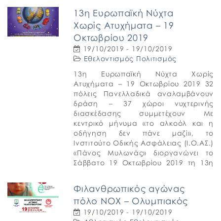
Το σεμινάριο Πρώτων Βοηθειών, θα
13η Ευρωπαϊκή Νύχτα
πραγματοποιηθεί την Τετάρτη 27 […]
Χωρίς Ατυχήματα – 19
Οκτωβρίου 2019
19/10/2019 - 19/10/2019
Εθελοντισμός
Πολιτισμός
13η Ευρωπαϊκή Νύχτα Χωρίς
Ατυχήματα – 19 Οκτωβρίου 2019 32
πόλεις Πανελλαδικά αναλαμβάνουν
δράση – 37 χώροι νυχτερινής
διασκέδασης συμμετέχουν Με
κεντρικό μήνυμα «το αλκοόλ και η
οδήγηση δεν πάνε μαζί», το
Ινστιτούτο Οδικής Ασφάλειας (Ι.Ο.ΑΣ.)
«Πάνος Μυλωνάς» διοργανώνει το
Σάββατο 19 Οκτωβρίου 2019 τη 13η
«Ευρωπαϊκή Νύχτα χωρίς Ατυχήματα»
σε 32 πόλεις της Ελλάδας. Η […]
Φιλανθρωπικός αγώνας
πόλο ΝΟΧ – Ολυμπιακός
19/10/2019 - 19/10/2019