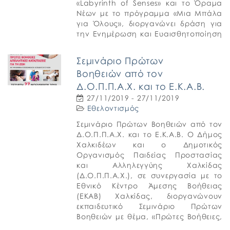
«Labyrinth of Senses» και το Όραμα
Νέων με το πρόγραμμα «Μια Μπάλα
για Όλους», διοργανώνει δράση για
την Ενημέρωση και Ευαισθητοποίηση
για την Αναπηρία. Η εκδήλωση θα
πραγματοποιηθεί […]
Σεμινάριο Πρώτων
Βοηθειών από τον
Δ.Ο.Π.Π.Α.Χ. και το Ε.Κ.Α.Β.
27/11/2019 - 27/11/2019
Εθελοντισμός
Σεμινάριο Πρώτων Βοηθειών από τον
Δ.Ο.Π.Π.Α.Χ. και το Ε.Κ.Α.Β. Ο Δήμος
Χαλκιδέων και ο Δημοτικός
Οργανισμός Παιδείας Προστασίας
και Αλληλεγγύης Χαλκίδας
(Δ.Ο.Π.Π.Α.Χ.), σε συνεργασία με το
Εθνικό Κέντρο Άμεσης Βοήθειας
(ΕKAB) Χαλκίδας, διοργανώνουν
εκπαιδευτικό Σεμινάριο Πρώτων
Βοηθειών με θέμα, «Πρώτες Βοήθειες,
Απειλητικές Καταστάσεις για τη Ζωή».