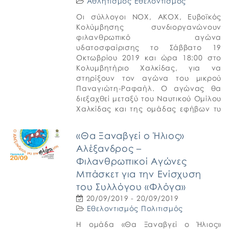
Αθλητισμός
Εθελοντισμός
Οι σύλλογοι ΝΟΧ, ΑΚΟΧ, Ευβοϊκός
Κολύμβησης συνδιοργανώνουν
φιλανθρωπικό αγώνα
υδατοσφαίρισης το Σάββατο 19
Οκτωβρίου 2019 και ώρα 18:00 στο
Κολυμβητήριο Χαλκίδας, για να
στηρίξουν τον αγώνα του μικρού
Παναγιώτη-Ραφαήλ. Ο αγώνας θα
διεξαχθεί μεταξύ του Ναυτικού Ομίλου
Χαλκίδας και της ομάδας εφήβων τυ
Ολυμπιακού Πειραιώς. Ενώ στις 16:20
θα πραγματοποιηθεί επίδειξη
«Θα Ξαναβγεί ο Ήλιος»
κολυμβητικών τμημάτων υποδομής
Αλέξανδρος –
και […]
Φιλανθρωπικοί Αγώνες
Μπάσκετ για την Ενίσχυση
του Συλλόγου «Φλόγα»
20/09/2019 - 20/09/2019
Εθελοντισμός
Πολιτισμός
Η ομάδα «Θα Ξαναβγεί ο Ήλιος»