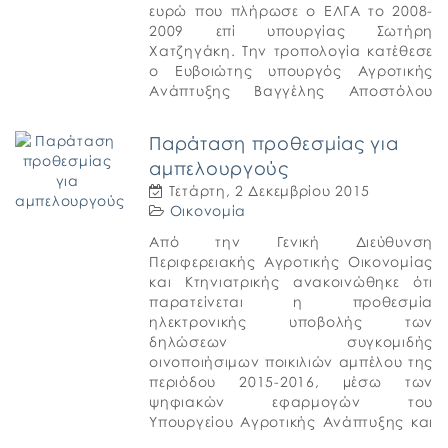
ευρώ που πλήρωσε ο ΕΛΓΑ το 2008-
2009 επί υπουργίας Σωτήρη
Χατζηγάκη. Την τροπολογία κατέθεσε
ο Ευβοιώτης υπουργός Αγροτικής
Ανάπτυξης Βαγγέλης Αποστόλου
επειδή τα ποσά αυτά έχουν ήδη κριθεί
ως παράνομες κρατικές επιδοτήσεις
Παράταση προθεσμίας για
[…]
αμπελουργούς
Τετάρτη, 2 Δεκεμβρίου 2015
Οικονομία
Από την Γενική Διεύθυνση
Περιφερειακής Αγροτικής Οικονομίας
και Κτηνιατρικής ανακοινώθηκε ότι
παρατείνεται η προθεσμία
ηλεκτρονικής υποβολής των
δηλώσεων συγκομιδής
οινοποιήσιμων ποικιλιών αμπέλου της
περιόδου 2015-2016, µέσω των
ψηφιακών εφαρμογών του
Υπουργείου Αγροτικής Ανάπτυξης και
Τροφίμων (www.minagric.gr), έως τις