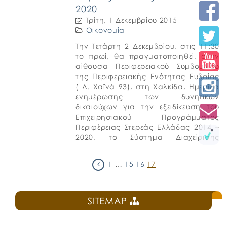
Οικοδομικός Συνεταιρισμός
2020
Αποστράτων Αξιωματικών […]
Τρίτη, 1 Δεκεμβρίου 2015
Οικονομία
Την Τετάρτη 2 Δεκεμβρίου, στις 11:30
το πρωί, θα πραγματοποιηθεί, στην
αίθουσα Περιφερειακού Συμβουλίου
της Περιφερειακής Ενότητας Ευβοίας
( Λ. Χαϊνά 93), στη Χαλκίδα, Ημερίδα
ενημέρωσης των δυνητικών
δικαιούχων για την εξειδίκευση του
Επιχειρησιακού Προγράμματος
Περιφέρειας Στερεάς Ελλάδας 2014 –
2020, το Σύστημα Διαχείρισης
Συγχρηματοδοτούμενων Πράξεων και
το Ολοκληρωμένο Πληροφοριακό
1
…
15
16
17
Σύστημα.
SITEMAP