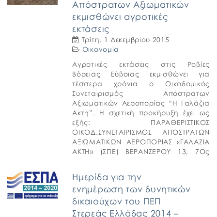
Απόστρατων Αξιωματικών
εκμισθώνει αγροτικές
εκτάσεις
Τρίτη, 1 Δεκεμβρίου 2015
Οικονομία
Αγροτικές εκτάσεις στις Ροβίες
Βόρειας Εύβοιας εκμισθώνει για
τέσσερα χρόνια ο Οικοδομικός
Συνεταιρισμός Απόστρατων
Αξιωματικών Αεροπορίας “Η Γαλάζια
Ακτη”. Η σχετική προκήρυξη έχει ως
εξής: ΠΑΡΑΘΕΡΙΣΤΙΚΟΣ
ΟΙΚΟΔ.ΣΥΝΕΤΑΙΡΙΣΜΟΣ ΑΠΟΣΤΡΑΤΩΝ
ΑΞΙΩΜΑΤΙΚΩΝ ΑΕΡΟΠΟΡΙΑΣ «ΓΑΛΑΖΙΑ
ΑΚΤΗ» (ΣΠΕ) ΒΕΡΑΝΖΕΡΟΥ 13, 7Ος
ΟΡΟΦΟΣ. ΓΡΑΦΕΙΟ 14 Τ.Κ 106.77 –
ΤΗΛ-FAX 210-
Ημερίδα για την
38.07.7
ενημέρωση των δυνητικών
ΑΡ.ΠΡΩΤ.44 (δις)
email:galazia.akti.rovies@gmail.com
δικαιούχων του ΠΕΠ
ΑΘΗΝΑ 12-11-2015 ΠΡΟΚΗΡΥΞΗ Ο
Στερεάς Ελλάδας 2014 –