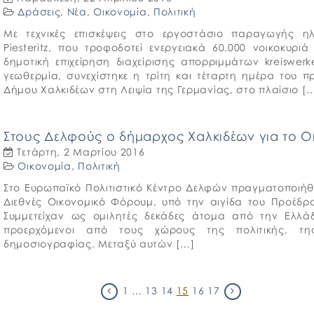
Δράσεις
,
Νέα
,
Οικονομία
,
Πολιτική
Με τεχνικές επισκέψεις στο εργοστάσιο παραγωγής ηλε
Piesteritz, που τροφοδοτεί ενεργειακά 60.000 νοικοκυρ
δημοτική επιχείρηση διαχείρισης απορριμμάτων kreiswerke
γεωθερμία, συνεχίστηκε η τρίτη και τέταρτη ημέρα του
Δήμου Χαλκιδέων στη Λειψία της Γερμανίας, στο πλαίσιο [
Στους Δελφούς ο δήμαρχος Χαλκιδέων για το 
Τετάρτη, 2 Μαρτίου 2016
Οικονομία
,
Πολιτική
Στο Ευρωπαϊκό Πολιτιστικό Κέντρο Δελφών πραγματοποιήθη
Διεθνές Οικονομικό Φόρουμ, υπό την αιγίδα του Προέδ
Συμμετείχαν ως ομιλητές δεκάδες άτομα από την Ελλάδ
προερχόμενοι από τους χώρους της πολιτικής, τη
δημοσιογραφίας. Μεταξύ αυτών […]
1
…
13
14
15
16
17