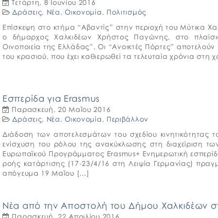
Τετάρτη, 8 Ιουνίου 2016
Δράσεις
,
Νέα
,
Οικονομία
,
Πολιτισμός
Επίσκεψη στο κτήμα “Αβαντίς” στην περιοχή του Μύτικα Χ
ο δήμαρχος Χαλκιδέων Χρήστος Παγώνης, στο πλαίσι
Οινοποιεία της Ελλάδας”. Οι “Ανοικτές Πόρτες” αποτελού
του κρασιού, που έχει καθιερωθεί τα τελευταία χρόνια στη 
Εσπερίδα για Erasmus
Παρασκευή, 20 Μαΐου 2016
Δράσεις
,
Νέα
,
Οικονομία
,
Περιβάλλον
Διάδοση των αποτελεσμάτων του σχεδίου κινητικότητας τ
ενίσχυση του ρόλου της ανακύκλωσης στη διαχείριση τω
Ευρωπαϊκού Προγράμματος Erasmus+ Ενημερωτική εσπερίδ
ροής κατάρτισης (17-23/4/16 στη Λειψία Γερμανίας) πρα
απόγευμα 19 Μαΐου […]
Νέα από την Αποστολή του Δήμου Χαλκιδέων στ
Παρασκευή, 22 Απριλίου 2016