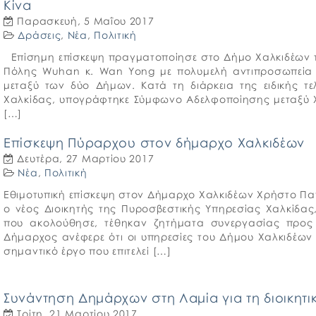
Κίνα
Παρασκευή, 5 Μαΐου 2017
Δράσεις
,
Νέα
,
Πολιτική
Επίσημη επίσκεψη πραγματοποίησε στο Δήμο Χαλκιδέων 
Πόλης Wuhan κ. Wan Yong με πολυμελή αντιπροσωπεία σ
μεταξύ των δύο Δήμων. Κατά τη διάρκεια της ειδικής τ
Χαλκίδας, υπογράφτηκε Σύμφωνο Αδελφοποίησης μεταξύ Χ
[…]
Επίσκεψη Πύραρχου στον δήμαρχο Χαλκιδέων
Δευτέρα, 27 Μαρτίου 2017
Νέα
,
Πολιτική
Εθιμοτυπική επίσκεψη στον Δήμαρχο Χαλκιδέων Χρήστο Π
ο νέος Διοικητής της Πυροσβεστικής Υπηρεσίας Χαλκίδα
που ακολούθησε, τέθηκαν ζητήματα συνεργασίας προς 
Δήμαρχος ανέφερε ότι οι υπηρεσίες του Δήμου Χαλκιδέων
σημαντικό έργο που επιτελεί […]
Συνάντηση Δημάρχων στη Λαμία για τη διοικητ
Τρίτη, 21 Μαρτίου 2017