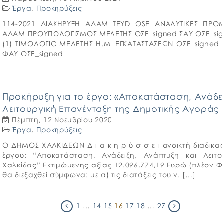
Έργα
,
Προκηρύξεις
114-2021 ΔΙΑΚΗΡΥΞΗ ΑΔΑΜ TEYD OSE ΑΝΑΛΥΤΙΚΕΣ ΠΡΟΜ
ΑΔΑΜ ΠΡΟΥΠΟΛΟΓΙΣΜΟΣ ΜΕΛΕΤΗΣ ΟΣΕ_signed ΣΑΥ ΟΣΕ_sig
(1) ΤΙΜΟΛΟΓΙΟ ΜΕΛΕΤΗΣ Η.Μ. ΕΓΚΑΤΑΣΤΑΣΕΩΝ ΟΣΕ_signed
ΦΑΥ ΟΣΕ_signed
Προκήρυξη για το έργο: «Αποκατάσταση, Ανάδει
Λειτουργική Επανένταξη της Δημοτικής Αγοράς 
Πέμπτη, 12 Νοεμβρίου 2020
Έργα
,
Προκηρύξεις
Ο ΔΗΜΟΣ ΧΑΛΚΙΔΕΩΝ Δ ι α κ η ρ ύ σ σ ε ι ανοικτή διαδικα
έργου: “Αποκατάσταση, Ανάδειξη, Ανάπτυξη και Λειτ
Χαλκίδας” Εκτιμώμενης αξίας 12.096.774,19 Ευρώ (πλέον Φ.
θα διεξαχθεί σύμφωνα: με α) τις διατάξεις του ν. […]
1
…
14
15
16
17
18
…
27