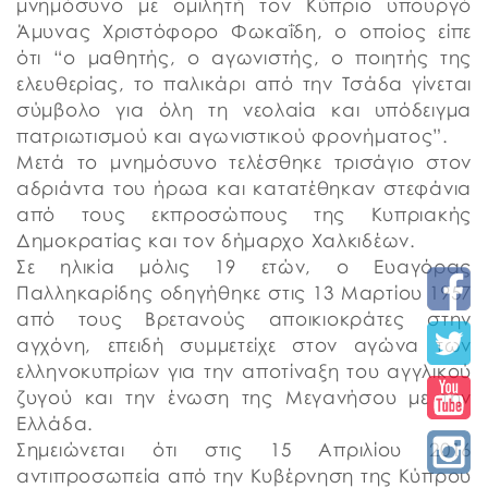
μνημόσυνο με ομιλητή τον Κύπριο υπουργό
Άμυνας Χριστόφορο Φωκαΐδη, ο οποίος είπε
ότι “ο μαθητής, ο αγωνιστής, ο ποιητής της
ελευθερίας, το παλικάρι από την Τσάδα γίνεται
σύμβολο για όλη τη νεολαία και υπόδειγμα
πατριωτισμού και αγωνιστικού φρονήματος”.
Μετά το μνημόσυνο τελέσθηκε τρισάγιο στον
αδριάντα του ήρωα και κατατέθηκαν στεφάνια
από τους εκπροσώπους της Κυπριακής
Δημοκρατίας και τον δήμαρχο Χαλκιδέων.
Σε ηλικία μόλις 19 ετών, ο Ευαγόρας
Παλληκαρίδης οδηγήθηκε στις 13 Μαρτίου 1957
από τους Βρετανούς αποικιοκράτες στην
αγχόνη, επειδή συμμετείχε στον αγώνα των
ελληνοκυπρίων για την αποτίναξη του αγγλικού
ζυγού και την ένωση της Μεγανήσου με την
Ελλάδα.
Σημειώνεται ότι στις 15 Απριλίου 2016
αντιπροσωπεία από την Κυβέρνηση της Κύπρου