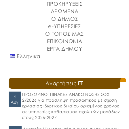
Στερεάς Ελλάδας και του Ο.Π.Α.ΣΤ.Ε, του Οργανισμού
ΠΡΟΚΗΡΥΞΕΙΣ
Λιμένων Ν. Εύβοιας και του Επιμελητηρίου Εύβοιας.
ΔΡΩΜΕΝΑ
⚓️Η επίσημη έναρξη πραγματοποιήθηκε με την
Ο ΔΗΜΟΣ
καθιερωμένη […]
e-ΥΠΗΡΕΣΙΕΣ
Ο ΤΟΠΟΣ ΜΑΣ
ΕΠΙΚΟΙΝΩΝΙΑ
ΕΡΓΑ ΔΗΜΟΥ
Ελληνικα
Αναρτήσεις
ΠΡΟΣΩΡΙΝΟΙ ΠΙΝΑΚΕΣ ΑΝΑΚΟΙΝΩΣΗΣ ΣΟΧ
4
2/2026 για πρόσληψη προσωπικού με σχέση
Αυγ
εργασίας ιδιωτικού δικαίου ορισμένου χρόνου
σε υπηρεσίες καθαρισμού σχολικών μονάδων
έτους 2026-2027
Ανοικτός Ηλεκτρονικός Διαγωνισμός, για την