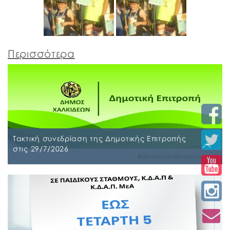
Περισσότερα
Τακτική συνεδρίαση της Δημοτικής Επιτροπής
στις 29/7/2026
Παρασκευή, 24 Ιουλίου 2026
Τακτική συνεδρίαση της Δημοτικής Επιτροπής θα
διεξαχθεί στο Δημοτικό Κατάστημα επί των οδών
Ληλαντίων και Μεγασθένους 34, την Τετάρτη 29
Ιουλίου 2026 και ώρα 10:00 π.μ., για συζήτηση και