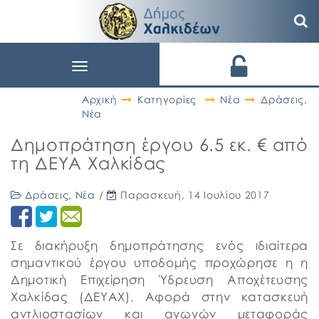
Toggle
navigation
Αρχική
Κατηγορίες
Νέα
Δράσεις
,
Νέα
Δημοπράτηση έργου 6.5 εκ. € από
τη ΔΕΥΑ Χαλκίδας
Δράσεις
,
Νέα
/
Παρασκευή, 14 Ιουλίου 2017
Σε διακήρυξη δημοπράτησης ενός ιδιαίτερα
σημαντικού έργου υποδομής προχώρησε η η
Δημοτική Επιχείρηση Ύδρευση Αποχέτευσης
Χαλκίδας (ΔΕΥΑΧ). Αφορά στην κατασκευή
αντλιοστασίων και αγωγών μεταφοράς